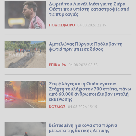
Δωρεά του Λιονέλ Μέσι για τη Σιέρα
Οέστε που υπέστη καταστροφές από
τις πυρκαγιές
ΠΟΔΌΣΦΑΙΡΟ
04.08.2026 22:19
Αμπελώνας Πύργου: Πρόλαβαν τη
φωτιά πριν μπει σε δάσος
ΕΠΊΚΑΙΡΑ
04.08.2026 08:53
Στις φλόγες και η Ουάσινγκτον:
Στάχτη τουλάχιστον 700 σπίτια, πάνω
από 60.000 άνθρωποι έλαβαν εντολή
εκκένωσης
ΚΌΣΜΟΣ
04.08.2026 15:15
Βελτιωμένη η εικόνα στα πύρινα
μέτωπα της δυτικής Αττικής