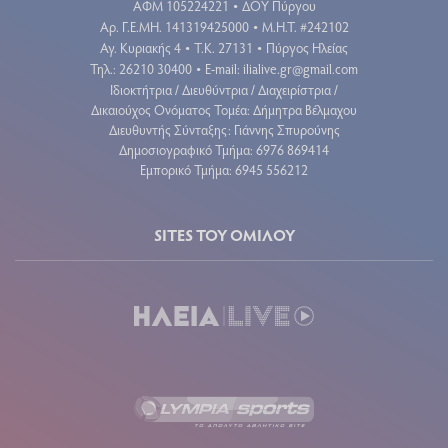
X (TWITTER)
YOUTUBE
GOOGLE NEWS
RSS FEED
CONTACT US
ΗΛΕΙΑ LIVE
Δήμητρα Βέλμαχου Ατομική Επιχείρηση
ΑΦΜ 105224221
ΔΟΥ Πύργου
•
Aρ. Γ.Ε.ΜΗ. 141319425000
Μ.Η.Τ. #242102
•
Αγ. Κυριακής 4
Τ.Κ. 27131
Πύργος Ηλείας
•
•
Τηλ.: 26210 30400
E-mail:
ilialive.gr@gmail.com
•
Ιδιοκτήτρια / Διευθύντρια / Διαχειρίστρια /
Δικαιούχος Ονόματος Τομέα: Δήμητρα Βέλμαχου
Διευθυντής Σύνταξης: Γιάννης Σπυρούνης
Δημοσιογραφικό Τμήμα: 6976 869414