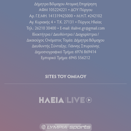
Δήμητρα Βέλμαχου Ατομική Επιχείρηση
ΑΦΜ 105224221
ΔΟΥ Πύργου
•
Aρ. Γ.Ε.ΜΗ. 141319425000
Μ.Η.Τ. #242102
•
Αγ. Κυριακής 4
Τ.Κ. 27131
Πύργος Ηλείας
•
•
Τηλ.: 26210 30400
E-mail:
ilialive.gr@gmail.com
•
Ιδιοκτήτρια / Διευθύντρια / Διαχειρίστρια /
Δικαιούχος Ονόματος Τομέα: Δήμητρα Βέλμαχου
Διευθυντής Σύνταξης: Γιάννης Σπυρούνης
Δημοσιογραφικό Τμήμα: 6976 869414
Εμπορικό Τμήμα: 6945 556212
SITES ΤΟΥ ΟΜΙΛΟΥ