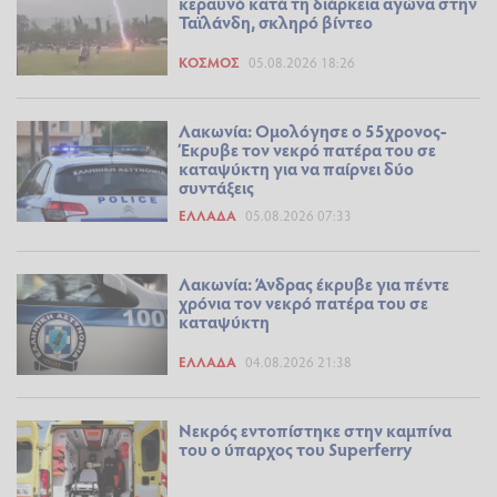
κεραυνό κατά τη διάρκεια αγώνα στην
Ταϊλάνδη, σκληρό βίντεο
ΚΌΣΜΟΣ
05.08.2026 18:26
Λακωνία: Ομολόγησε ο 55χρονος-
Έκρυβε τον νεκρό πατέρα του σε
καταψύκτη για να παίρνει δύο
συντάξεις
ΕΛΛΆΔΑ
05.08.2026 07:33
Λακωνία: Άνδρας έκρυβε για πέντε
χρόνια τον νεκρό πατέρα του σε
καταψύκτη
ΕΛΛΆΔΑ
04.08.2026 21:38
Νεκρός εντοπίστηκε στην καμπίνα
του ο ύπαρχος του Superferry