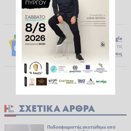
Ακολουθήστε το ilialive.gr στο
Google
News
και μάθετε πρώτοι όλες τις
Ειδήσεις
ΣΧΕΤΙΚΆ ΆΡΘΡΑ
Ποδοσφαιριστής σκοτώθηκε από