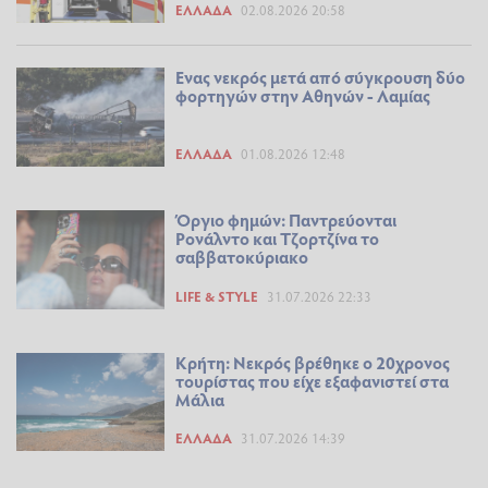
ΕΛΛΆΔΑ
02.08.2026 20:58
Ενας νεκρός μετά από σύγκρουση δύο
φορτηγών στην Αθηνών - Λαμίας
ΕΛΛΆΔΑ
01.08.2026 12:48
Όργιο φημών: Παντρεύονται
Ρονάλντο και Τζορτζίνα το
σαββατοκύριακο
LIFE & STYLE
31.07.2026 22:33
Κρήτη: Νεκρός βρέθηκε ο 20χρονος
τουρίστας που είχε εξαφανιστεί στα
Μάλια
ΕΛΛΆΔΑ
31.07.2026 14:39