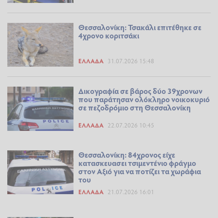
Θεσσαλονίκη: Τσακάλι επιτέθηκε σε
4χρονο κοριτσάκι
ΕΛΛΆΔΑ
31.07.2026 15:48
Δικογραφία σε βάρος δύο 39χρονων
που παράτησαν ολόκληρο νοικοκυριό
σε πεζοδρόμιο στη Θεσσαλονίκη
ΕΛΛΆΔΑ
22.07.2026 10:45
Θεσσαλονίκη: 84χρονος είχε
κατασκευασει τσιμεντένιο φράγμο
στον Αξιό για να ποτίζει τα χωράφια
του
ΕΛΛΆΔΑ
21.07.2026 16:01