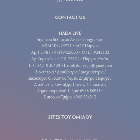
CONTACT US
ΗΛΕΙΑ LIVE
Δήμητρα Βέλμαχου Ατομική Επιχείρηση
ΑΦΜ 105224221
ΔΟΥ Πύργου
•
Aρ. Γ.Ε.ΜΗ. 141319425000
Μ.Η.Τ. #242102
•
Αγ. Κυριακής 4
Τ.Κ. 27131
Πύργος Ηλείας
•
•
Τηλ.: 26210 30400
E-mail:
ilialive.gr@gmail.com
•
Ιδιοκτήτρια / Διευθύντρια / Διαχειρίστρια /
Δικαιούχος Ονόματος Τομέα: Δήμητρα Βέλμαχου
Διευθυντής Σύνταξης: Γιάννης Σπυρούνης
Δημοσιογραφικό Τμήμα: 6976 869414
Εμπορικό Τμήμα: 6945 556212
SITES ΤΟΥ ΟΜΙΛΟΥ