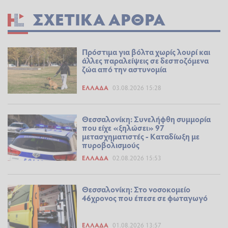
ΣΧΕΤΙΚΆ ΆΡΘΡΑ
Πρόστιμα για βόλτα χωρίς λουρί και
άλλες παραλείψεις σε δεσποζόμενα
ζώα από την αστυνομία
ΕΛΛΆΔΑ
03.08.2026 15:28
Θεσσαλονίκη: Συνελήφθη συμμορία
που είχε «ξηλώσει» 97
μετασχηματιστές - Καταδίωξη με
πυροβολισμούς
ΕΛΛΆΔΑ
02.08.2026 15:53
Θεσσαλονίκη: Στο νοσοκομείο
46χρονος που έπεσε σε φωταγωγό
ΕΛΛΆΔΑ
01.08.2026 13:57