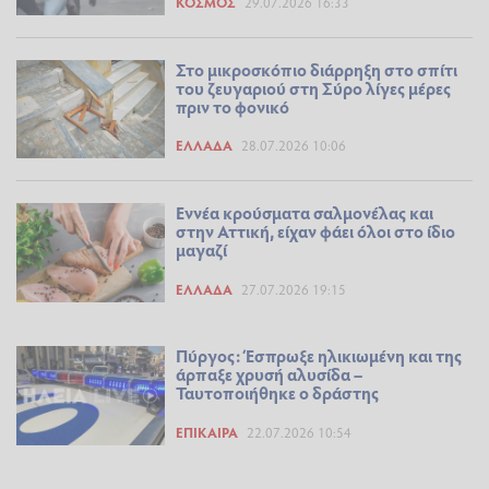
ΚΌΣΜΟΣ
29.07.2026 16:33
Στο μικροσκόπιο διάρρηξη στο σπίτι
του ζευγαριού στη Σύρο λίγες μέρες
πριν το φονικό
ΕΛΛΆΔΑ
28.07.2026 10:06
Εννέα κρούσματα σαλμονέλας και
στην Αττική, είχαν φάει όλοι στο ίδιο
μαγαζί
ΕΛΛΆΔΑ
27.07.2026 19:15
Πύργος: Έσπρωξε ηλικιωμένη και της
άρπαξε χρυσή αλυσίδα –
Ταυτοποιήθηκε ο δράστης
ΕΠΊΚΑΙΡΑ
22.07.2026 10:54