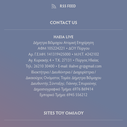
RSS FEED
CONTACT US
ΗΛΕΙΑ LIVE
Δήμητρα Βέλμαχου Ατομική Επιχείρηση
ΑΦΜ 105224221
ΔΟΥ Πύργου
•
Aρ. Γ.Ε.ΜΗ. 141319425000
Μ.Η.Τ. #242102
•
Αγ. Κυριακής 4
Τ.Κ. 27131
Πύργος Ηλείας
•
•
Τηλ.: 26210 30400
E-mail:
ilialive.gr@gmail.com
•
Ιδιοκτήτρια / Διευθύντρια / Διαχειρίστρια /
Δικαιούχος Ονόματος Τομέα: Δήμητρα Βέλμαχου
Διευθυντής Σύνταξης: Γιάννης Σπυρούνης
Δημοσιογραφικό Τμήμα: 6976 869414
Εμπορικό Τμήμα: 6945 556212
SITES ΤΟΥ ΟΜΙΛΟΥ