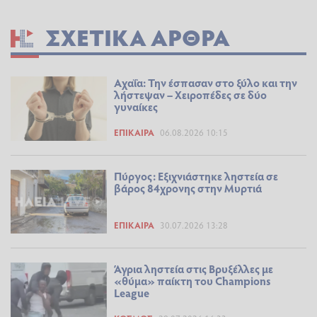
ΣΧΕΤΙΚΆ ΆΡΘΡΑ
Αχαΐα: Την έσπασαν στο ξύλο και την
λήστεψαν – Χειροπέδες σε δύο
γυναίκες
ΕΠΊΚΑΙΡΑ
06.08.2026 10:15
Πύργος: Εξιχνιάστηκε ληστεία σε
βάρος 84χρονης στην Μυρτιά
ΕΠΊΚΑΙΡΑ
30.07.2026 13:28
Άγρια ληστεία στις Βρυξέλλες με
«θύμα» παίκτη του Champions
League