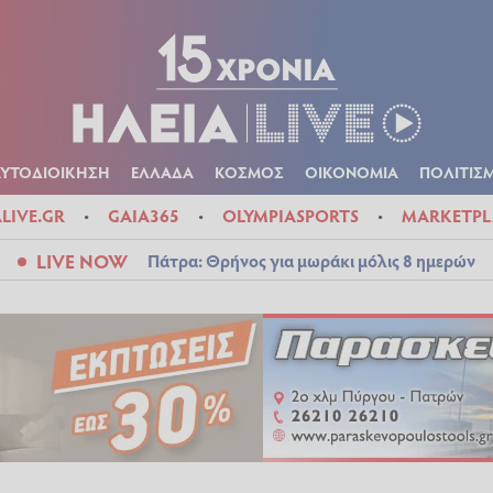
Α
ΠΟΛΙΤΙΚΑ
ΑΥΤΟΔΙΟΙΚΗΣΗ
ΕΛΛΑΔΑ
ΚΟΣΜΟΣ
ΟΙΚΟΝ
ΚΑΙΡΟΣ
ΑΥΤΟΔΙΟΙΚΗΣΗ
ΕΛΛΑΔΑ
ΚΟΣΜΟΣ
ΟΙΚΟΝΟΜΙΑ
ΠΟΛΙΤΙΣ
ALIVE.GR
GAIA365
OLYMPIASPORTS
MARKETPL
LIVE NOW
Πάτρα: Θρήνος για μωράκι μόλις 8 ημερών