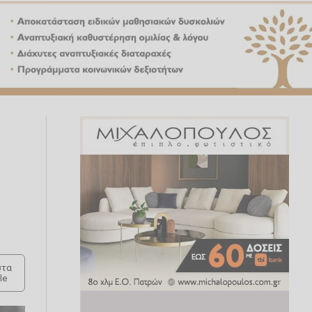
τα
le