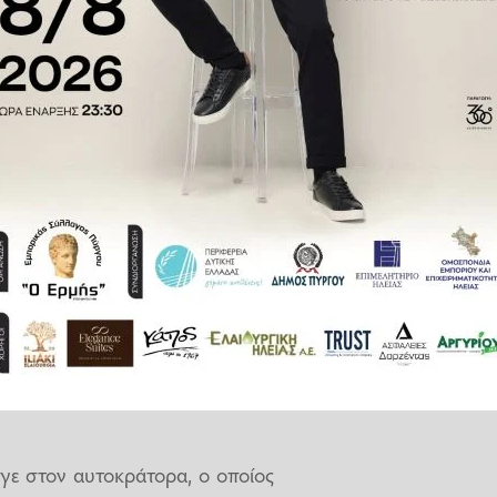
λήμ τα χρόνια που αυτοκράτορας
έρας του, ο Χριστόφορος, ήταν
την Θεοδοσία που πίστευε στα
ήγε στον αυτοκράτορα, ο οποίος