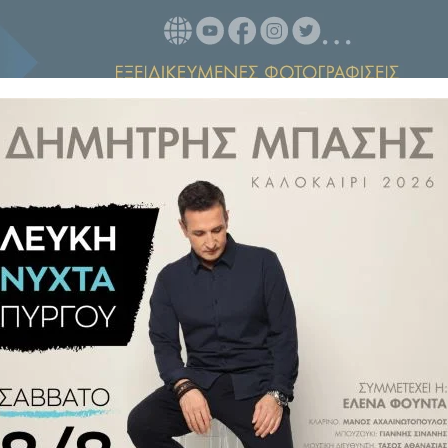
ιο, τιμάται η μνήμη των Οσίου
ρος.