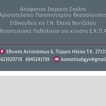
 έχουν παγώσει το αίμα να τα
ων διευθυντών και των ανωτέρων
ρα ερμηνεύτηκε στην χθεσινή
είας και ο Σύλλογος Δασκάλων
 ρατσισμό και τον εκφασισμό της
άλιστα, εκτός από το ρεμπέτικο,
ς ιστορίας του Μπαγιαντέρα, του
ικο τραγούδι περπάτησε επάνω
, απαραίτητα να προσδίδει στο
ΛΑΣ κι ακολούθησε την πολιτική