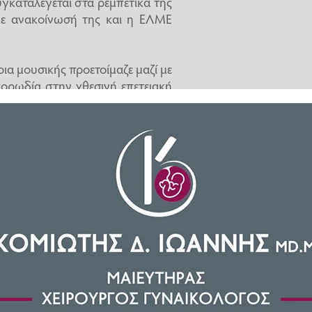
γκαταλέγεται στα ρεμπέτικα της
 με ανακοίνωσή της και η ΕΛΜΕ
ια μουσικής προετοίμαζε μαζί με
χορωδία στην χθεσινή επετειακή
ι ζήτησε από την μουσικό, να…
παγιαντέρα από τα τραγούδια που
ου που είπε ότι το παιδί του δεν
ιώτη) και τους αντάρτες!
λογο διδασκόντων για να τους
 δεν δέχθηκε να «κόψει» το
α θα τα πούμε, ή κανένα» και
νή σχολική γιορτή, η καθηγήτρια
ην εκδήλωση του σχολείου, πλην
τε να απαλείψει την ιστορία της
ιού, γιατί δεν είναι δυνατόν το
ικών μαθημάτων να υφίσταται