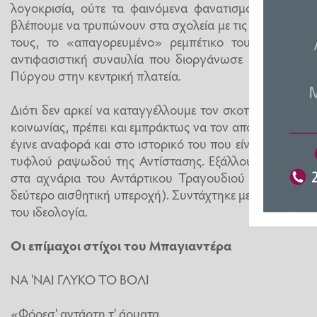
λογοκρισία, ούτε τα φαινόμενα φανατισμού που μας
βλέπουμε να τρυπώνουν στα σχολεία με τις ευλογίες τ
τους, το «απαγορευμένο» ρεμπέτικο του Μπαγιαντέ
αντιφασιστική συναυλία που διοργάνωσε η ΕΛΜΕ Ηλ
Πύργου στην κεντρική πλατεία.
Διότι δεν αρκεί να καταγγέλλουμε τον σκοταδισμό, τον
κοινωνίας, πρέπει και εμπράκτως να τον αποτρέπουμε. Μ
έγινε αναφορά και στο ιστορικό του που είναι μέρος τη
τυφλού ραψωδού της Αντίστασης. Εξάλλου, Το Ρεμπέτ
στα αχνάρια του Αντάρτικου Τραγουδιού (χωρίς αυτό
δεύτερο αισθητική υπεροχή). Συντάχτηκε με το ΕΑΜ - Ε
του ιδεολογία.
Οι επίμαχοι στίχοι του Μπαγιαντέρα
ΝΑ 'ΝΑΙ ΓΛΥΚΟ ΤΟ ΒΟΛΙ
«Φόρεσ' αντάρτη τ' άρματα