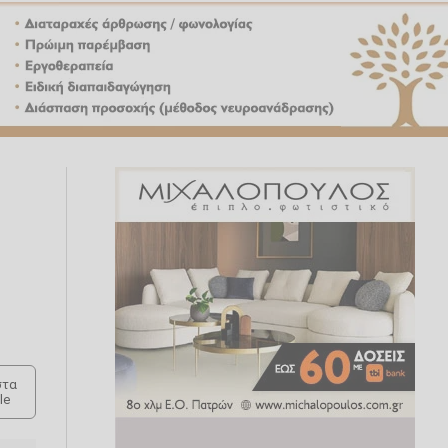
τα
le