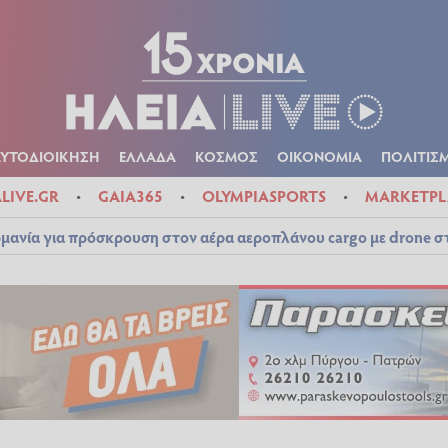
Α
ΠΟΛΙΤΙΚΑ
ΑΥΤΟΔΙΟΙΚΗΣΗ
ΕΛΛΑΔΑ
ΚΟΣΜΟΣ
ΟΙΚΟΝ
ΚΑΙΡΟΣ
ΑΥΤΟΔΙΟΙΚΗΣΗ
ΕΛΛΑΔΑ
ΚΟΣΜΟΣ
ΟΙΚΟΝΟΜΙΑ
ΠΟΛΙΤΙΣ
ALIVE.GR
GAIA365
OLYMPIASPORTS
MARKETPL
μανία για πρόσκρουση στον αέρα αεροπλάνου cargo με drone 