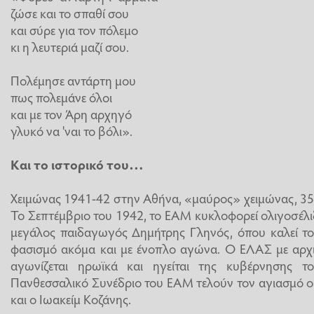
ζώσε και το σπαθί σου
και σύρε για τον πόλεμο
κι η λευτεριά μαζί σου.
Πολέμησε αντάρτη μου
πως πολεμάνε όλοι
και με τον Άρη αρχηγό
γλυκό να 'ναι το βόλι».
Και το ιστορικό του…
Χειμώνας 1941-42 στην Αθήνα, «μαύρος» χειμώνας, 35
Το Σεπτέμβριο του 1942, το ΕΑΜ κυκλοφορεί ολιγοσέλιδ
μεγάλος παιδαγωγός Δημήτρης Γληνός, όπου καλεί το 
φασισμό ακόμα και με ένοπλο αγώνα. Ο ΕΛΑΣ με αρχι
αγωνίζεται ηρωϊκά και ηγείται της κυβέρνησης 
Πανθεσσαλικό Συνέδριο του ΕΑΜ τελούν τον αγιασμό ο
και ο Ιωακείμ Κοζάνης.