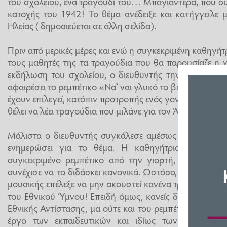
του σχολείου, ένα τραγούδι του… Μπαγιαντέρα, που συ
κατοχής του 1942! Το θέμα ανέδειξε και κατήγγειλε
Ηλείας ( δημοσιεύεται σε άλλη σελίδα).
Πριν από μερικές μέρες και ενώ η συγκεκριμένη καθηγήτρ
τους μαθητές της τα τραγούδια που θα παρουσίαζε η 
εκδήλωση του σχολείου, ο διευθυντής την κάλεσε κα
αφαιρέσει το ρεμπέτικο «Να’ ναι γλυκό το βόλι» του Μ
έχουν επιλεγεί, κατόπιν προτροπής ενός γονέα του σχολεί
θέλει να λέει τραγούδια που μιλάνε για τον Άρη ( Βελουχ
Μάλιστα ο διευθυντής συγκάλεσε αμέσως και τον Σύλ
ενημερώσει για το θέμα. Η καθηγήτρια μουσικής
συγκεκριμένο ρεμπέτικο από την γιορτή, είπε «ή όλ
συνέχισε να το διδάσκει κανονικά. Ωστόσο, στην χθεσι
μουσικής επέλεξε να μην ακουστεί κανένα τραγούδι στ
του Εθνικού Ύμνου! Επειδή όμως, κανείς δεν μπορεί ού
Εθνικής Αντίστασης, μα ούτε και του ρεμπέτικου τραγουδ
έργο των εκπαιδευτικών και ιδίως των καλλιτεχν