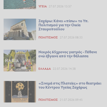
ΥΓΕΊΑ
27.07.2026 13:57
Ζαχάρω: Κάνει «πίσω» το Υπ.
Πολιτισμού για την Οικία
Σταυροπούλου
ΠΟΛΙΤΙΣΜΌΣ
27.07.2026 08:33
Νεκρός 65χρονος γιατρός - Πέθανε
ενώ έβγαινε από την θάλασσα
ΕΛΛΆΔΑ
22.07.2026 14:38
«Σινεμά στις Πλατείες» στο θεατράκι
του Κέντρου Υγείας Ζαχάρως
ΠΟΛΙΤΙΣΜΌΣ
21.07.2026 09:45