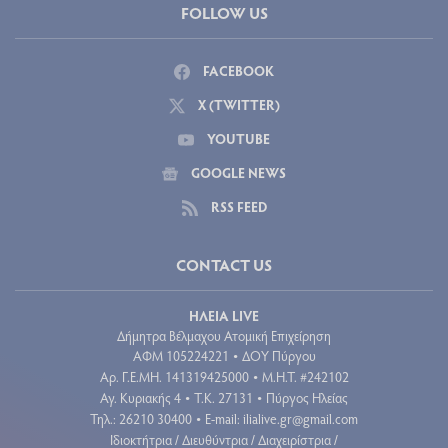
FOLLOW US
FACEBOOK
X (TWITTER)
YOUTUBE
GOOGLE NEWS
RSS FEED
CONTACT US
ΗΛΕΙΑ LIVE
Δήμητρα Βέλμαχου Ατομική Επιχείρηση
ΑΦΜ 105224221
ΔΟΥ Πύργου
•
Aρ. Γ.Ε.ΜΗ. 141319425000
Μ.Η.Τ. #242102
•
Αγ. Κυριακής 4
Τ.Κ. 27131
Πύργος Ηλείας
•
•
Τηλ.: 26210 30400
E-mail:
ilialive.gr@gmail.com
•
Ιδιοκτήτρια / Διευθύντρια / Διαχειρίστρια /