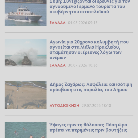
Σύμη: Συνεχίζονται οι έρευνες για τον
αγνοούμενο Γερμανό τουρίστα του
ακυβέρνητου ιστιοπλοϊκού
ΕΛΛΆΔΑ
04.08.2026 09:13
Αγωνία για 20χρονο κολυμβητή που
αγνοείται στα Μάλια Ηρακλείου,
σταμάτησαν οι έρευνες λόγω των
ανέμων
ΕΛΛΆΔΑ
30.07.2026 10:36
Δήμος Ζαχάρως: Ασφάλεια και ισότιμη
πρόσβαση στις παραλίες του Δήμου
ΑΥΤΟΔΙΟΊΚΗΣΗ
29.07.2026 18:18
Έφαγες πριν τη θάλασσα; Πόση ώρα
πρέπει να περιμένεις πριν βουτήξεις