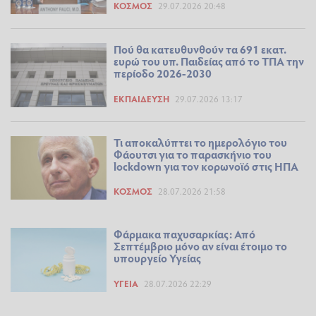
ΚΌΣΜΟΣ
29.07.2026 20:48
Πού θα κατευθυνθούν τα 691 εκατ.
ευρώ του υπ. Παιδείας από το ΤΠΑ την
περίοδο 2026-2030
ΕΚΠΑΊΔΕΥΣΗ
29.07.2026 13:17
Τι αποκαλύπτει το ημερολόγιο του
Φάουτσι για το παρασκήνιο του
lockdown για τον κορωνοϊό στις ΗΠΑ
ΚΌΣΜΟΣ
28.07.2026 21:58
Φάρμακα παχυσαρκίας: Από
Σεπτέμβριο μόνο αν είναι έτοιμο το
υπουργείο Υγείας
ΥΓΕΊΑ
28.07.2026 22:29