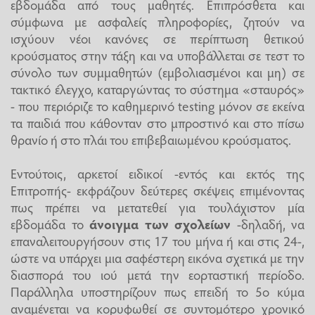
εβδομάδα από τους μαθητές. Επιπρόσθετα και
σύμφωνα με ασφαλείς πληροφορίες, ζητούν να
ισχύουν νέοι κανόνες σε περίπτωση θετικού
κρούσματος στην τάξη και να υποβάλλεται σε τεστ το
σύνολο των συμμαθητών (εμβολιασμένοι και μη) σε
τακτικό έλεγχο, καταργώντας το σύστημα «σταυρός»
- που περιόριζε το καθημερινό testing μόνον σε εκείνα
τα παιδιά που κάθονταν στο μπροστινό και στο πίσω
θρανίο ή στο πλάι του επιβεβαιωμένου κρούσματος.
Εντούτοις, αρκετοί ειδικοί -εντός και εκτός της
Επιτροπής- εκφράζουν δεύτερες σκέψεις επιμένοντας
πως πρέπει να μετατεθεί για τουλάχιστον μία
εβδομάδα το
άνοιγμα των σχολείων
-δηλαδή, να
επαναλειτουργήσουν στις 17 του μήνα ή και στις 24-,
ώστε να υπάρχει μια σαφέστερη εικόνα σχετικά με την
διασπορά του ιού μετά την εορταστική περίοδο.
Παράλληλα υποστηρίζουν πως επειδή το 5ο κύμα
αναμένεται να κορυφωθεί σε συντομότερο χρονικό