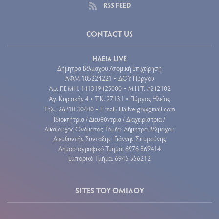
RSS FEED
CONTACT US
ΗΛΕΙΑ LIVE
Δήμητρα Βέλμαχου Ατομική Επιχείρηση
ΑΦΜ 105224221
ΔΟΥ Πύργου
•
Aρ. Γ.Ε.ΜΗ. 141319425000
Μ.Η.Τ. #242102
•
Αγ. Κυριακής 4
Τ.Κ. 27131
Πύργος Ηλείας
•
•
Τηλ.: 26210 30400
E-mail:
ilialive.gr@gmail.com
•
Ιδιοκτήτρια / Διευθύντρια / Διαχειρίστρια /
Δικαιούχος Ονόματος Τομέα: Δήμητρα Βέλμαχου
Διευθυντής Σύνταξης: Γιάννης Σπυρούνης
Δημοσιογραφικό Τμήμα: 6976 869414
Εμπορικό Τμήμα: 6945 556212
SITES ΤΟΥ ΟΜΙΛΟΥ