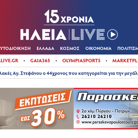
Α
ΠΟΛΙΤΙΚΑ
ΑΥΤΟΔΙΟΙΚΗΣΗ
ΕΛΛΑΔΑ
ΚΟΣΜΟΣ
ΟΙΚΟΝ
ΚΑΙΡΟΣ
ΑΥΤΟΔΙΟΙΚΗΣΗ
ΕΛΛΑΔΑ
ΚΟΣΜΟΣ
ΟΙΚΟΝΟΜΙΑ
ΠΟΛΙΤΙΣ
ALIVE.GR
GAIA365
OLYMPIASPORTS
MARKETPL
λακές Αγ. Στεφάνου ο 44χρονος που κατηγορείται για την μεγά