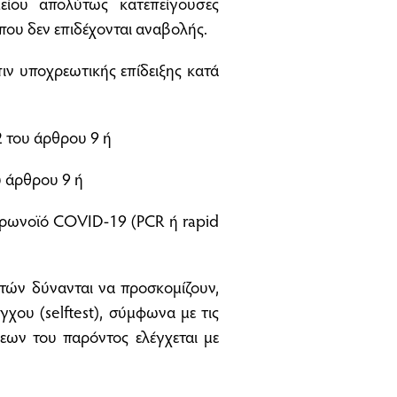
είου απολύτως κατεπείγουσες
που δεν επιδέχονται αναβολής.
πιν υποχρεωτικής επίδειξης κατά
2 του άρθρου 9 ή
υ άρθρου 9 ή
ορωνοϊό COVID-19 (PCR ή rapid
ετών δύνανται να προσκομίζουν,
χου (selftest), σύμφωνα με τις
ων του παρόντος ελέγχεται με