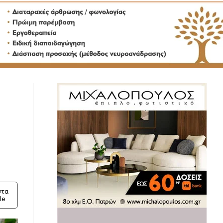
τα
le