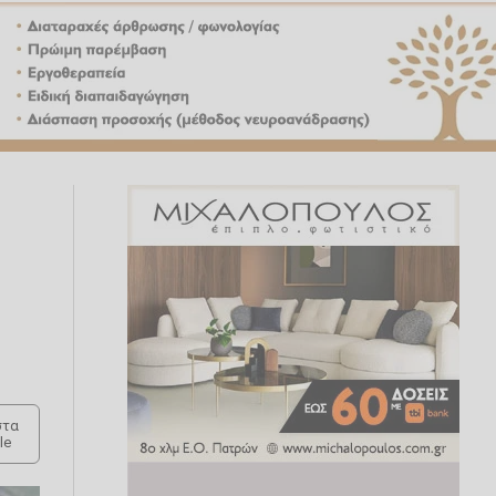
τα
le