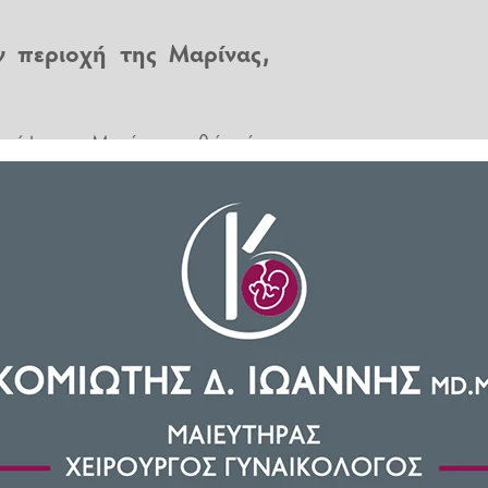
ν περιοχή της Μαρίνας,
σκάφη της Μαρίνας, καθώς είχε
σκάφος ανοικτά του πατραϊκού ,
υγκεκριμένο σημείο.
λογή της.