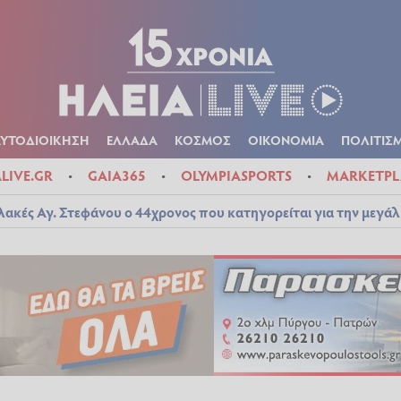
Α
ΠΟΛΙΤΙΚΑ
ΑΥΤΟΔΙΟΙΚΗΣΗ
ΕΛΛΑΔΑ
ΚΟΣΜΟΣ
ΟΙΚΟΝ
ΚΑΙΡΟΣ
ΑΥΤΟΔΙΟΙΚΗΣΗ
ΕΛΛΑΔΑ
ΚΟΣΜΟΣ
ΟΙΚΟΝΟΜΙΑ
ΠΟΛΙΤΙΣ
ALIVE.GR
GAIA365
OLYMPIASPORTS
MARKETPL
λακές Αγ. Στεφάνου ο 44χρονος που κατηγορείται για την μεγά