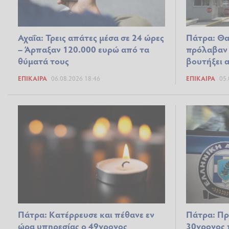
Αχαΐα: Τρεις απάτες μέσα σε 24 ώρες
Πάτρα: Θα
– Άρπαξαν 120.000 ευρώ από τα
πρόλαβαν 
θύματά τους
βουτήξει 
ΕΠΊΚΑΙΡΑ
06.08.2026 18:46
ΕΠΊΚΑΙΡΑ
05.
Πάτρα: Κατέρρευσε και πέθανε εν
Πάτρα: Πρ
ώρα υπηρεσίας ο 49χρονος
30χρονος 