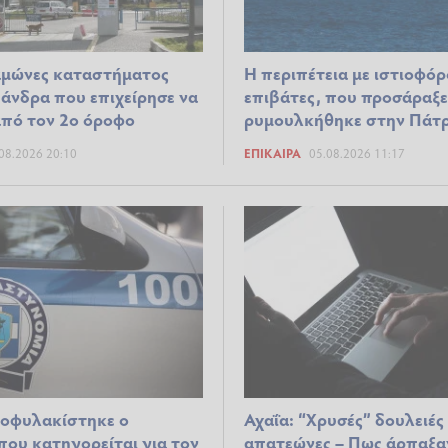
μώνες καταστήματος
Η περιπέτεια με ιστιοφόρ
άνδρα που επιχείρησε να
επιβάτες, που προσάραξε
από τον 2ο όροφο
ρυμουλκήθηκε στην Πάτ
08.2026 20:10
ΕΠΊΚΑΙΡΑ
05.08.2026 11:17
οφυλακίστηκε ο
Αχαΐα: “Χρυσές” δουλειές
που κατηγορείται για τον
απατεώνες – Πως άρπαξα