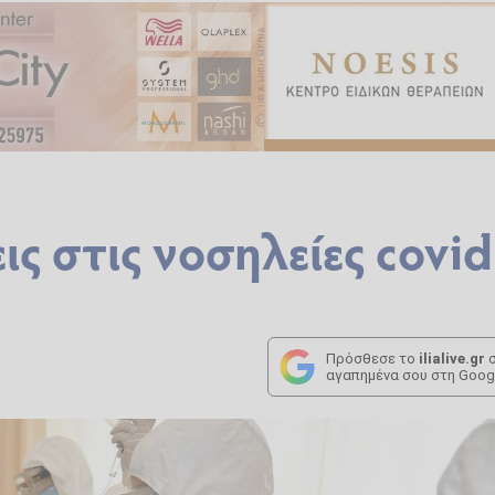
ς στις νοσηλείες covid
Πρόσθεσε το
ilialive.gr
σ
αγαπημένα σου στη Goog