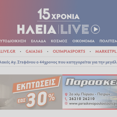
Α
ΠΟΛΙΤΙΚΑ
ΑΥΤΟΔΙΟΙΚΗΣΗ
ΕΛΛΑΔΑ
ΚΟΣΜΟΣ
ΟΙΚΟΝ
ΚΑΙΡΟΣ
ΑΥΤΟΔΙΟΙΚΗΣΗ
ΕΛΛΑΔΑ
ΚΟΣΜΟΣ
ΟΙΚΟΝΟΜΙΑ
ΠΟΛΙΤΙΣ
ALIVE.GR
GAIA365
OLYMPIASPORTS
MARKETPL
λακές Αγ. Στεφάνου ο 44χρονος που κατηγορείται για την μεγά