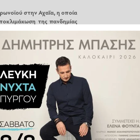
ρωνοϊού στην Αχαΐα, η οποία
ποκλιμάκωση της πανδημίας
κομεία.
τα στην Αχαΐα (703 μολύνσεις
41 νέες διαγνώσεις και η Ηλεία
νών που νοσηλεύονται στα
σηλεύονταν 92 ασθενείς στις
ημένης Φροντίδας και 13 στην
ος Ανδρέας»
55 ασθενείς στην