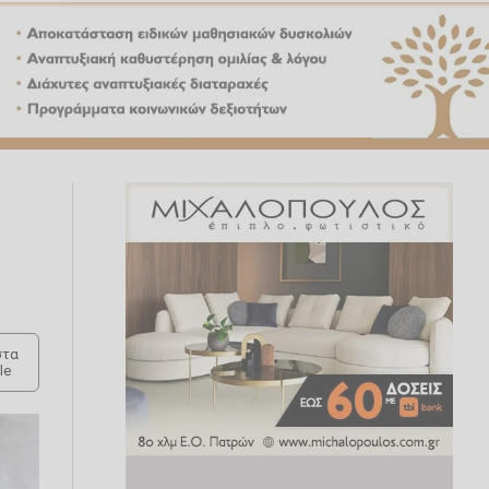
τα
le