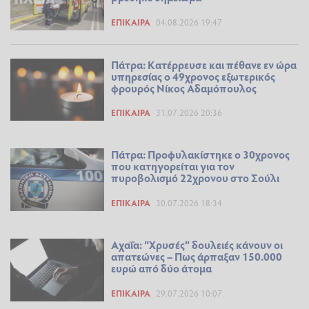
ΕΠΊΚΑΙΡΑ
04.08.2026 19:47
Πάτρα: Κατέρρευσε και πέθανε εν ώρα
υπηρεσίας ο 49χρονος εξωτερικός
φρουρός Νίκος Αδαμόπουλος
ΕΠΊΚΑΙΡΑ
31.07.2026 20:36
Πάτρα: Προφυλακίστηκε ο 30χρονος
που κατηγορείται για τον
πυροβολισμό 22χρονου στο Σούλι
ΕΠΊΚΑΙΡΑ
30.07.2026 18:34
Αχαΐα: “Χρυσές” δουλειές κάνουν οι
απατεώνες – Πως άρπαξαν 150.000
ευρώ από δύο άτομα
ΕΠΊΚΑΙΡΑ
29.07.2026 10:07