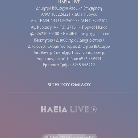
ΗΛΕΙΑ LIVE
Δήμητρα Βέλμαχου Ατομική Επιχείρηση
ΑΦΜ 105224221
ΔΟΥ Πύργου
•
Aρ. Γ.Ε.ΜΗ. 141319425000
Μ.Η.Τ. #242102
•
Αγ. Κυριακής 4
Τ.Κ. 27131
Πύργος Ηλείας
•
•
Τηλ.: 26210 30400
E-mail:
ilialive.gr@gmail.com
•
Ιδιοκτήτρια / Διευθύντρια / Διαχειρίστρια /
Δικαιούχος Ονόματος Τομέα: Δήμητρα Βέλμαχου
Διευθυντής Σύνταξης: Γιάννης Σπυρούνης
Δημοσιογραφικό Τμήμα: 6976 869414
Εμπορικό Τμήμα: 6945 556212
SITES ΤΟΥ ΟΜΙΛΟΥ