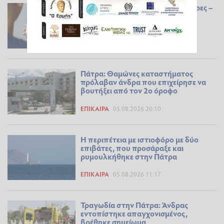
Αχαΐα: Τρεις απάτες μέσα σε 24 ώρες –
Άρπαξαν 120.000 ευρώ από τα
θύματά τους
ΕΠΊΚΑΙΡΑ
06.08.2026 18:46
Πάτρα: Θαμώνες καταστήματος
πρόλαβαν άνδρα που επιχείρησε να
βουτήξει από τον 2ο όροφο
ΕΠΊΚΑΙΡΑ
05.08.2026 20:10
Η περιπέτεια με ιστιοφόρο με δύο
επιβάτες, που προσάραξε και
ρυμουλκήθηκε στην Πάτρα
ΕΠΊΚΑΙΡΑ
05.08.2026 11:17
Τραγωδία στην Πάτρα: Άνδρας
εντοπίστηκε απαγχονισμένος,
βρέθηκε σημείωμα