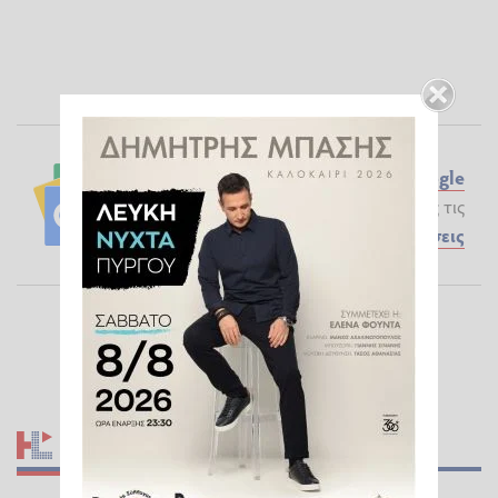
Ακολουθήστε το ilialive.gr στο
Google
News
και μάθετε πρώτοι όλες τις
Ειδήσεις
ΣΧΕΤΙΚΆ ΆΡΘΡΑ