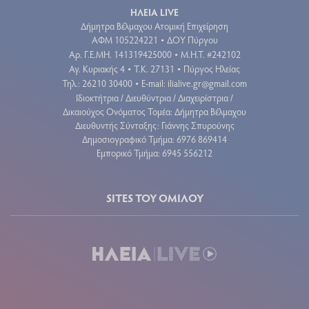
ΗΛΕΙΑ LIVE
Δήμητρα Βέλμαχου Ατομική Επιχείρηση
ΑΦΜ 105224221
ΔΟΥ Πύργου
•
Aρ. Γ.Ε.ΜΗ. 141319425000
Μ.Η.Τ. #242102
•
Αγ. Κυριακής 4
Τ.Κ. 27131
Πύργος Ηλείας
•
•
Τηλ.: 26210 30400
E-mail:
ilialive.gr@gmail.com
•
Ιδιοκτήτρια / Διευθύντρια / Διαχειρίστρια /
Δικαιούχος Ονόματος Τομέα: Δήμητρα Βέλμαχου
Διευθυντής Σύνταξης: Γιάννης Σπυρούνης
Δημοσιογραφικό Τμήμα: 6976 869414
Εμπορικό Τμήμα: 6945 556212
SITES ΤΟΥ ΟΜΙΛΟΥ