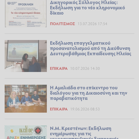
Δικηγορικός Σύλλογος Ηλείας:
Εκδήλωση για το νέο κληρονομικό
δίκαιο
ΠΟΛΙΤΙΣΜΌΣ
13.07.2026 17:54
Εκδήλωση επαγγελματικού
προσανατολισμού από τη Διεύθυνση
Δευτεροβάθμιας Εκπαίδευσης Ηλείας
ΕΠΊΚΑΙΡΑ
10.07.2026 14:30
Η Αμαλιάδα στο επίκεντρο του
διαλόγου για τη Δικαιοσύνη και την
παραβατικότητα
ΕΠΊΚΑΙΡΑ
19.06.2026 08:53
Ν.Μ. Κρεστένων: Εκδήλωση
ενημέρωσης για τις
νευροαναπτυξιακές διαταραχές