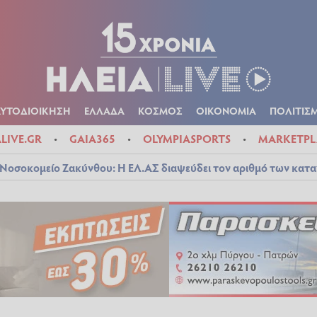
Α
ΠΟΛΙΤΙΚΑ
ΑΥΤΟΔΙΟΙΚΗΣΗ
ΕΛΛΑΔΑ
ΚΟΣΜΟΣ
ΟΙΚΟΝ
ΚΑΙΡΟΣ
ΑΥΤΟΔΙΟΙΚΗΣΗ
ΕΛΛΑΔΑ
ΚΟΣΜΟΣ
ΟΙΚΟΝΟΜΙΑ
ΠΟΛΙΤΙΣ
ALIVE.GR
GAIA365
OLYMPIASPORTS
MARKETPL
Νοσοκομείο Ζακύνθου: Η ΕΛ.ΑΣ διαψεύδει τον αριθμό των κατ