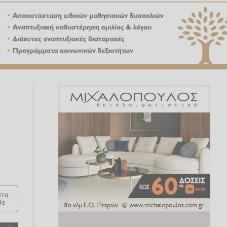
τα
le