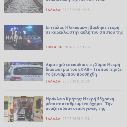
ΕΛΛΆΔΑ
01.08.2026 14:45
Επιτάλιο: Ηλικιωμένη βρέθηκε νεκρή
σε καρέκλα στην αυλή του σπιτιού της
ΕΠΊΚΑΙΡΑ
28.07.2026 19:56
Αιματηρό επεισόδιο στη Σύρο: Νεκρή
διασώστρια του ΕΚΑΒ – Τι υποστηρίζει
το ζευγάρι που προσήχθη
ΕΛΛΆΔΑ
23.07.2026 21:58
Ηράκλειο Κρήτης: Νεκρή 55χρονη
μέσα σε σταθμευμένο όχημα - Την
αναζητούσαν οι συγγενείς της
ΕΛΛΆΔΑ
23.07.2026 21:38