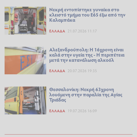
Νεκρή εντοπίστηκε γυναίκα στο
κλειστό τμήμα του Ε65 έξω από την
Καλαμπάκα
ΕΛΛΆΔΑ
21.07.2026 11:17
Αλεξανδρούπολη: Η 16χρονη είναι
καλά στην υγεία της - Η περιπέτεια
μετά την κατανάλωση αλκοόλ
ΕΛΛΆΔΑ
20.07.2026 19:35
Θεσσαλονίκη: Νεκρή 63χρονη
λουόμενη στην παραλία της Αγίας
Τριάδας
ΕΛΛΆΔΑ
19.07.2026 16:09