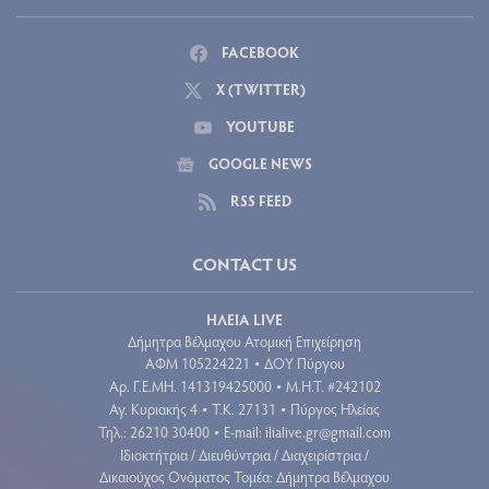
FACEBOOK
X (TWITTER)
YOUTUBE
GOOGLE NEWS
RSS FEED
CONTACT US
ΗΛΕΙΑ LIVE
Δήμητρα Βέλμαχου Ατομική Επιχείρηση
ΑΦΜ 105224221
ΔΟΥ Πύργου
•
Aρ. Γ.Ε.ΜΗ. 141319425000
Μ.Η.Τ. #242102
•
Αγ. Κυριακής 4
Τ.Κ. 27131
Πύργος Ηλείας
•
•
Τηλ.: 26210 30400
E-mail:
ilialive.gr@gmail.com
•
Ιδιοκτήτρια / Διευθύντρια / Διαχειρίστρια /
Δικαιούχος Ονόματος Τομέα: Δήμητρα Βέλμαχου