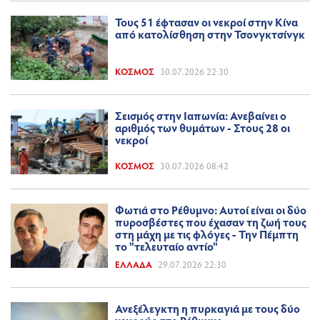
Τους 51 έφτασαν οι νεκροί στην Κίνα
από κατολίσθηση στην Τσονγκτσίνγκ
ΚΌΣΜΟΣ
30.07.2026 22:30
Σεισμός στην Ιαπωνία: Ανεβαίνει ο
αριθμός των θυμάτων - Στους 28 οι
νεκροί
ΚΌΣΜΟΣ
30.07.2026 08:42
Φωτιά στο Ρέθυμνο: Αυτοί είναι οι δύο
πυροσβέστες που έχασαν τη ζωή τους
στη μάχη με τις φλόγες - Την Πέμπτη
το "τελευταίο αντίο"
ΕΛΛΆΔΑ
29.07.2026 22:30
Ανεξέλεγκτη η πυρκαγιά με τους δύο