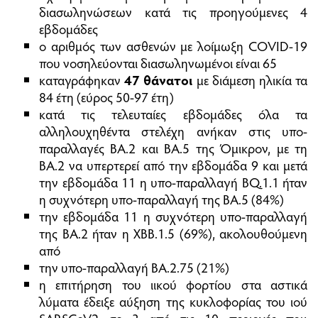
διασωληνώσεων κατά τις προηγούμενες 4
εβδομάδες
ο αριθμός των ασθενών με λοίμωξη COVID-19
που νοσηλεύονται διασωληνωμένοι είναι 65
καταγράφηκαν
47 θάνατοι
με διάμεση ηλικία τα
84 έτη (εύρος 50-97 έτη)
κατά τις τελευταίες εβδομάδες όλα τα
αλληλουχηθέντα στελέχη ανήκαν στις υπο-
παραλλαγές ΒΑ.2 και ΒΑ.5 της Όμικρον, με τη
ΒΑ.2 να υπερτερεί από την εβδομάδα 9 και μετά
την εβδομάδα 11 η υπο-παραλλαγή BQ.1.1 ήταν
η συχνότερη υπο-παραλλαγή της ΒΑ.5 (84%)
την εβδομάδα 11 η συχνότερη υπο-παραλλαγή
της ΒΑ.2 ήταν η XBB.1.5 (69%), ακολουθούμενη
από
την υπο-παραλλαγή BA.2.75 (21%)
η επιτήρηση του ιικού φορτίου στα αστικά
λύματα έδειξε αύξηση της κυκλοφορίας του ιού
SARSCoV2 σε 3 από τις 10 περιοχές που