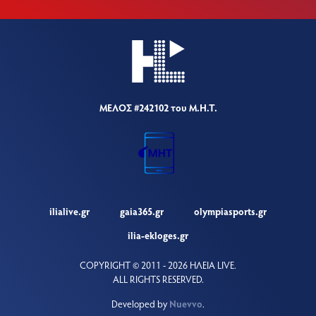
ΜΕΛΟΣ #242102 του Μ.Η.Τ.
ilialive.gr
gaia365.gr
olympiasports.gr
ilia-ekloges.gr
COPYRIGHT © 2011 - 2026 ΗΛΕΙΑ LIVE.
ALL RIGHTS RESERVED.
Developed by
Nuevvo
.