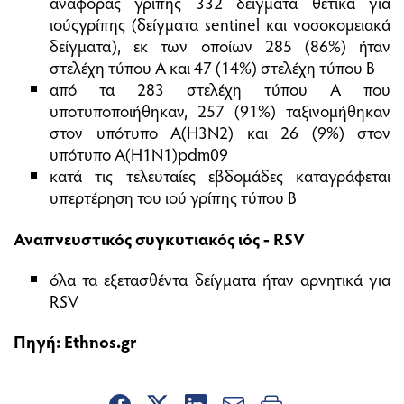
αναφοράς γρίπης 332 δείγματα θετικά για
ιούςγρίπης (δείγματα sentinel και νοσοκομειακά
δείγματα), εκ των οποίων 285 (86%) ήταν
στελέχη τύπου Α και 47 (14%) στελέχη τύπου Β
από τα 283 στελέχη τύπου Α που
υποτυποποιήθηκαν, 257 (91%) ταξινομήθηκαν
στον υπότυπο Α(Η3Ν2) και 26 (9%) στον
υπότυπο Α(Η1Ν1)pdm09
κατά τις τελευταίες εβδομάδες καταγράφεται
υπερτέρηση του ιού γρίπης τύπου Β
Αναπνευστικός συγκυτιακός ιός - RSV
όλα τα εξετασθέντα δείγματα ήταν αρνητικά για
RSV
Πηγή:
Ethnos.gr