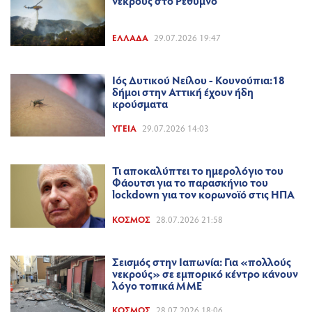
νεκρούς στο Ρέθυμνο
ΕΛΛΆΔΑ
29.07.2026 19:47
Ιός Δυτικού Νείλου - Κουνούπια:18
δήμοι στην Αττική έχουν ήδη
κρούσματα
ΥΓΕΊΑ
29.07.2026 14:03
Τι αποκαλύπτει το ημερολόγιο του
Φάουτσι για το παρασκήνιο του
lockdown για τον κορωνοϊό στις ΗΠΑ
ΚΌΣΜΟΣ
28.07.2026 21:58
Σεισμός στην Ιαπωνία: Για «πολλούς
νεκρούς» σε εμπορικό κέντρο κάνουν
λόγο τοπικά ΜΜΕ
ΚΌΣΜΟΣ
28.07.2026 18:06