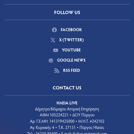
FOLLOW US
FACEBOOK
X (TWITTER)
YOUTUBE
GOOGLE NEWS
RSS FEED
CONTACT US
ΗΛΕΙΑ LIVE
Δήμητρα Βέλμαχου Ατομική Επιχείρηση
ΑΦΜ 105224221
ΔΟΥ Πύργου
•
Aρ. Γ.Ε.ΜΗ. 141319425000
Μ.Η.Τ. #242102
•
Αγ. Κυριακής 4
Τ.Κ. 27131
Πύργος Ηλείας
•
•
Τηλ.: 26210 30400
E-mail:
ilialive.gr@gmail.com