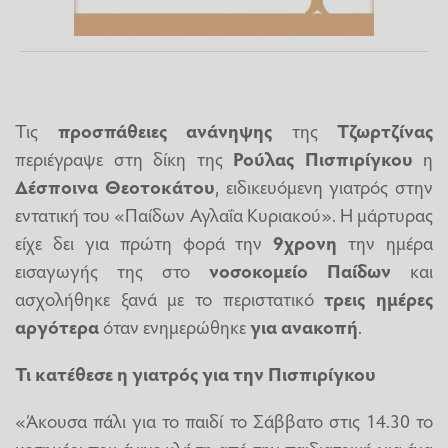
Τις
προσπάθειες
ανάνηψης
της
Τζωρτζίνας
περιέγραψε στη δίκη της
Ρούλας Πισπιρίγκου
η
Δέσποινα Θεοτοκάτου
, ειδικευόμενη γιατρός στην
εντατική του «Παίδων Αγλαΐα Κυριακού». Η μάρτυρας
είχε δει για πρώτη φορά την
9χρονη
την ημέρα
εισαγωγής της στο
νοσοκομείο
Παίδων
και
ασχολήθηκε ξανά με το περιστατικό
τρεις ημέρες
αργότερα
όταν ενημερώθηκε
για ανακοπή
.
Τι κατέθεσε η γιατρός για την Πισπιρίγκου
«Άκουσα πάλι για το παιδί το Σάββατο στις 14.30 το