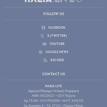
FOLLOW US
FACEBOOK
X (TWITTER)
YOUTUBE
GOOGLE NEWS
RSS FEED
CONTACT US
ΗΛΕΙΑ LIVE
Δήμητρα Βέλμαχου Ατομική Επιχείρηση
ΑΦΜ 105224221
ΔΟΥ Πύργου
•
Aρ. Γ.Ε.ΜΗ. 141319425000
Μ.Η.Τ. #242102
•
Αγ. Κυριακής 4
Τ.Κ. 27131
Πύργος Ηλείας
•
•