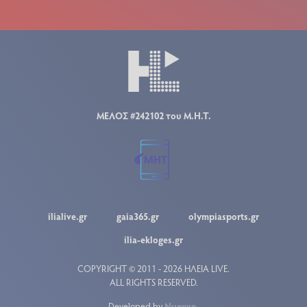
ΜΕΛΟΣ #242102 του Μ.Η.Τ.
ilialive.gr
gaia365.gr
olympiasports.gr
ilia-ekloges.gr
COPYRIGHT © 2011 - 2026 ΗΛΕΙΑ LIVE.
ALL RIGHTS RESERVED.
Developed by
Nuevvo
.