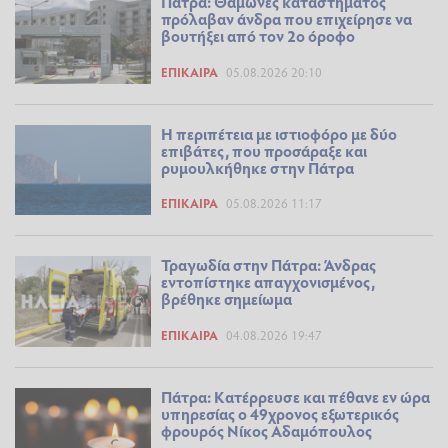
Πάτρα: Θαμώνες καταστήματος
πρόλαβαν άνδρα που επιχείρησε να
βουτήξει από τον 2ο όροφο
ΕΠΊΚΑΙΡΑ
05.08.2026 20:10
Η περιπέτεια με ιστιοφόρο με δύο
επιβάτες, που προσάραξε και
ρυμουλκήθηκε στην Πάτρα
ΕΠΊΚΑΙΡΑ
05.08.2026 11:17
Τραγωδία στην Πάτρα: Άνδρας
εντοπίστηκε απαγχονισμένος,
βρέθηκε σημείωμα
ΕΠΊΚΑΙΡΑ
04.08.2026 19:47
Πάτρα: Κατέρρευσε και πέθανε εν ώρα
υπηρεσίας ο 49χρονος εξωτερικός
φρουρός Νίκος Αδαμόπουλος