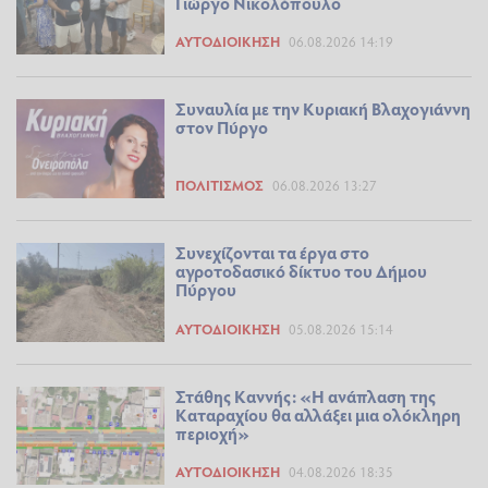
Γιώργο Νικολόπουλο
ΑΥΤΟΔΙΟΊΚΗΣΗ
06.08.2026 14:19
Συναυλία με την Κυριακή Βλαχογιάννη
στον Πύργο
ΠΟΛΙΤΙΣΜΌΣ
06.08.2026 13:27
Συνεχίζονται τα έργα στο
αγροτοδασικό δίκτυο του Δήμου
Πύργου
ΑΥΤΟΔΙΟΊΚΗΣΗ
05.08.2026 15:14
Στάθης Καννής: «Η ανάπλαση της
Καταραχίου θα αλλάξει μια ολόκληρη
περιοχή»
ΑΥΤΟΔΙΟΊΚΗΣΗ
04.08.2026 18:35