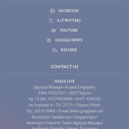
FACEBOOK
X (TWITTER)
YOUTUBE
GOOGLE NEWS
RSS FEED
CONTACT US
ΗΛΕΙΑ LIVE
Δήμητρα Βέλμαχου Ατομική Επιχείρηση
ΑΦΜ 105224221
ΔΟΥ Πύργου
•
Aρ. Γ.Ε.ΜΗ. 141319425000
Μ.Η.Τ. #242102
•
Αγ. Κυριακής 4
Τ.Κ. 27131
Πύργος Ηλείας
•
•
Τηλ.: 26210 30400
E-mail:
ilialive.gr@gmail.com
•
Ιδιοκτήτρια / Διευθύντρια / Διαχειρίστρια /
Δικαιούχος Ονόματος Τομέα: Δήμητρα Βέλμαχου
Διευθυντής Σύνταξης: Γιάννης Σπυρούνης