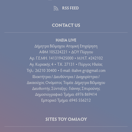
RSS FEED
CONTACT US
ΗΛΕΙΑ LIVE
Δήμητρα Βέλμαχου Ατομική Επιχείρηση
ΑΦΜ 105224221
ΔΟΥ Πύργου
•
Aρ. Γ.Ε.ΜΗ. 141319425000
Μ.Η.Τ. #242102
•
Αγ. Κυριακής 4
Τ.Κ. 27131
Πύργος Ηλείας
•
•
Τηλ.: 26210 30400
E-mail:
ilialive.gr@gmail.com
•
Ιδιοκτήτρια / Διευθύντρια / Διαχειρίστρια /
Δικαιούχος Ονόματος Τομέα: Δήμητρα Βέλμαχου
Διευθυντής Σύνταξης: Γιάννης Σπυρούνης
Δημοσιογραφικό Τμήμα: 6976 869414
Εμπορικό Τμήμα: 6945 556212
SITES ΤΟΥ ΟΜΙΛΟΥ