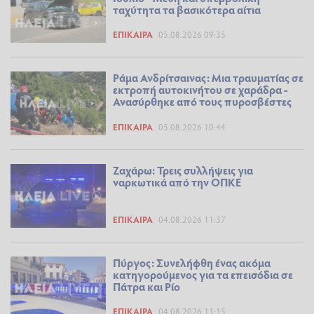
ταχύτητα τα βασικότερα αίτια
ΕΠΊΚΑΙΡΑ
05.08.2026 09:35
Ράμα Ανδρίτσαινας: Μια τραυματίας σε
εκτροπή αυτοκινήτου σε χαράδρα -
Ανασύρθηκε από τους πυροσβέστες
ΕΠΊΚΑΙΡΑ
05.08.2026 10:44
Ζαχάρω: Τρεις συλλήψεις για
ναρκωτικά από την ΟΠΚΕ
ΕΠΊΚΑΙΡΑ
04.08.2026 11:37
Πύργος: Συνελήφθη ένας ακόμα
κατηγορούμενος για τα επεισόδια σε
Πάτρα και Ρίο
ΕΠΊΚΑΙΡΑ
04.08.2026 11:15