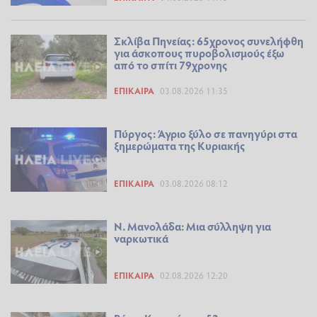
Σκλίβα Πηνείας: 65χρονος συνελήφθη
για άσκοπους πυροβολισμούς έξω
από το σπίτι 79χρονης
ΕΠΊΚΑΙΡΑ
03.08.2026 11:35
Πύργος: Άγριο ξύλο σε πανηγύρι στα
ξημερώματα της Κυριακής
ΕΠΊΚΑΙΡΑ
03.08.2026 08:12
Ν. Μανολάδα: Μια σύλληψη για
ναρκωτικά
ΕΠΊΚΑΙΡΑ
02.08.2026 12:20