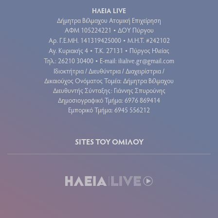
ΗΛΕΙΑ LIVE
Δήμητρα Βέλμαχου Ατομική Επιχείρηση
ΑΦΜ 105224221
ΔΟΥ Πύργου
•
Aρ. Γ.Ε.ΜΗ. 141319425000
Μ.Η.Τ. #242102
•
Αγ. Κυριακής 4
Τ.Κ. 27131
Πύργος Ηλείας
•
•
Τηλ.: 26210 30400
E-mail:
ilialive.gr@gmail.com
•
Ιδιοκτήτρια / Διευθύντρια / Διαχειρίστρια /
Δικαιούχος Ονόματος Τομέα: Δήμητρα Βέλμαχου
Διευθυντής Σύνταξης: Γιάννης Σπυρούνης
Δημοσιογραφικό Τμήμα: 6976 869414
Εμπορικό Τμήμα: 6945 556212
SITES ΤΟΥ ΟΜΙΛΟΥ