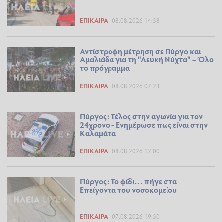
ΕΠΊΚΑΙΡΑ
08.08.2026 14:58
Αντίστροφη μέτρηση σε Πύργο και
Αμαλιάδα για τη "Λευκή Νύχτα" – Όλο
το πρόγραμμα
ΕΠΊΚΑΙΡΑ
08.08.2026 07:23
Πύργος: Τέλος στην αγωνία για τον
24χρονο - Ενημέρωσε πως είναι στην
Καλαμάτα
ΕΠΊΚΑΙΡΑ
08.08.2026 12:00
Πύργος: Το φίδι… πήγε στα
Επείγοντα του νοσοκομείου
ΕΠΊΚΑΙΡΑ
07.08.2026 19:50