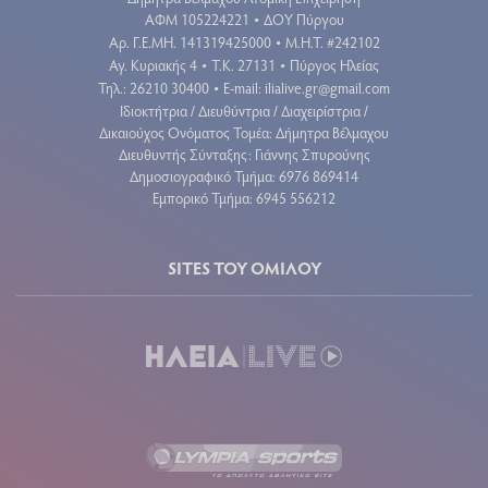
ΑΦΜ 105224221
ΔΟΥ Πύργου
•
Aρ. Γ.Ε.ΜΗ. 141319425000
Μ.Η.Τ. #242102
•
Αγ. Κυριακής 4
Τ.Κ. 27131
Πύργος Ηλείας
•
•
Τηλ.: 26210 30400
E-mail:
ilialive.gr@gmail.com
•
Ιδιοκτήτρια / Διευθύντρια / Διαχειρίστρια /
Δικαιούχος Ονόματος Τομέα: Δήμητρα Βέλμαχου
Διευθυντής Σύνταξης: Γιάννης Σπυρούνης
Δημοσιογραφικό Τμήμα: 6976 869414
Εμπορικό Τμήμα: 6945 556212
SITES ΤΟΥ ΟΜΙΛΟΥ