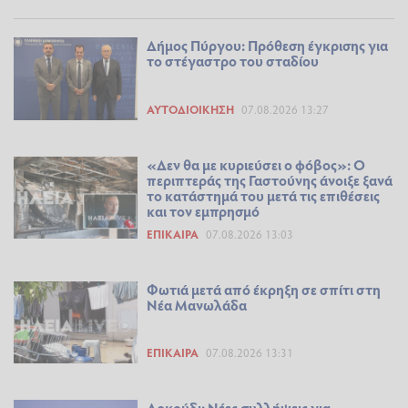
Δήμος Πύργου: Πρόθεση έγκρισης για
το στέγαστρο του σταδίου
ΑΥΤΟΔΙΟΊΚΗΣΗ
07.08.2026 13:27
«Δεν θα με κυριεύσει ο φόβος»: Ο
περιπτεράς της Γαστούνης άνοιξε ξανά
το κατάστημά του μετά τις επιθέσεις
και τον εμπρησμό
ΕΠΊΚΑΙΡΑ
07.08.2026 13:03
Φωτιά μετά από έκρηξη σε σπίτι στη
Νέα Μανωλάδα
ΕΠΊΚΑΙΡΑ
07.08.2026 13:31
Αρκούδι: Νέες συλλήψεις για