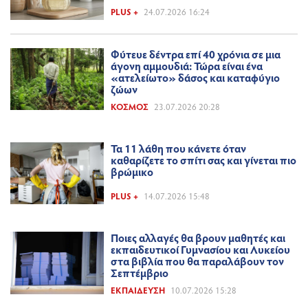
PLUS +
24.07.2026 16:24
Φύτευε δέντρα επί 40 χρόνια σε μια
άγονη αμμουδιά: Τώρα είναι ένα
«ατελείωτο» δάσος και καταφύγιο
ζώων
ΚΌΣΜΟΣ
23.07.2026 20:28
Τα 11 λάθη που κάνετε όταν
καθαρίζετε το σπίτι σας και γίνεται πιο
βρώμικο
PLUS +
14.07.2026 15:48
Ποιες αλλαγές θα βρουν μαθητές και
εκπαιδευτικοί Γυμνασίου και Λυκείου
στα βιβλία που θα παραλάβουν τον
Σεπτέμβριο
ΕΚΠΑΊΔΕΥΣΗ
10.07.2026 15:28