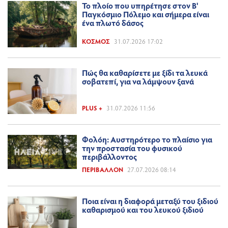
Το πλοίο που υπηρέτησε στον Β'
Παγκόσμιο Πόλεμο και σήμερα είναι
ένα πλωτό δάσος
ΚΌΣΜΟΣ
31.07.2026 17:02
Πώς θα καθαρίσετε με ξίδι τα λευκά
σοβατεπί, για να λάμψουν ξανά
PLUS +
31.07.2026 11:56
Φολόη: Αυστηρότερο το πλαίσιο για
την προστασία του φυσικού
περιβάλλοντος
ΠΕΡΙΒΆΛΛΟΝ
27.07.2026 08:14
Ποια είναι η διαφορά μεταξύ του ξιδιού
καθαρισμού και του λευκού ξιδιού