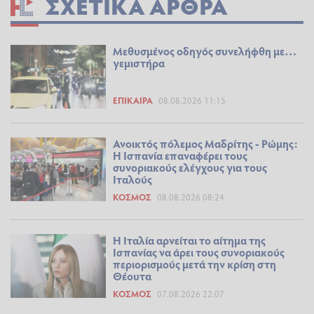
ΣΧΕΤΙΚΆ ΆΡΘΡΑ
Μεθυσμένος οδηγός συνελήφθη με…
γεμιστήρα
ΕΠΊΚΑΙΡΑ
08.08.2026 11:15
Ανοικτός πόλεμος Μαδρίτης - Ρώμης:
Η Ισπανία επαναφέρει τους
συνοριακούς ελέγχους για τους
Ιταλούς
ΚΌΣΜΟΣ
08.08.2026 08:24
Η Ιταλία αρνείται το αίτημα της
Ισπανίας να άρει τους συνοριακούς
περιορισμούς μετά την κρίση στη
Θέουτα
ΚΌΣΜΟΣ
07.08.2026 22:07