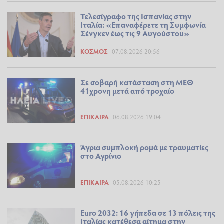
Τελεσίγραφο της Ισπανίας στην
Ιταλία: «Επαναφέρετε τη Συμφωνία
Σένγκεν έως τις 9 Αυγούστου»
ΚΌΣΜΟΣ
07.08.2026 20:56
Σε σοβαρή κατάσταση στη ΜΕΘ
41χρονη μετά από τροχαίο
ΕΠΊΚΑΙΡΑ
06.08.2026 19:04
Άγρια συμπλοκή ρομά με τραυματίες
στο Αγρίνιο
ΕΠΊΚΑΙΡΑ
05.08.2026 10:25
Euro 2032: 16 γήπεδα σε 13 πόλεις της
Ιταλίας κατέθεσα αίτημα στην