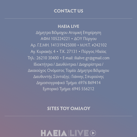
CONTACT US
ΗΛΕΙΑ LIVE
Δήμητρα Βέλμαχου Ατομική Επιχείρηση
ΑΦΜ 105224221
ΔΟΥ Πύργου
•
Aρ. Γ.Ε.ΜΗ. 141319425000
Μ.Η.Τ. #242102
•
Αγ. Κυριακής 4
Τ.Κ. 27131
Πύργος Ηλείας
•
•
Τηλ.: 26210 30400
E-mail:
ilialive.gr@gmail.com
•
Ιδιοκτήτρια / Διευθύντρια / Διαχειρίστρια /
Δικαιούχος Ονόματος Τομέα: Δήμητρα Βέλμαχου
Διευθυντής Σύνταξης: Γιάννης Σπυρούνης
Δημοσιογραφικό Τμήμα: 6976 869414
Εμπορικό Τμήμα: 6945 556212
SITES ΤΟΥ ΟΜΙΛΟΥ