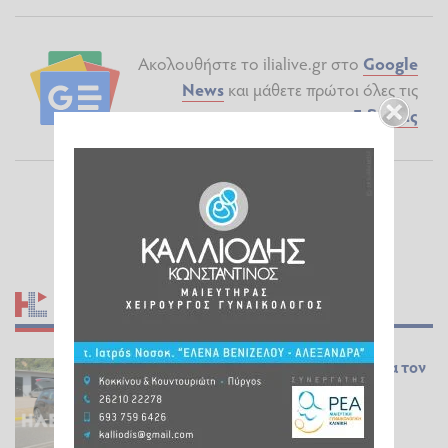
Ακολουθήστε το ilialive.gr στο
Google
News
και μάθετε πρώτοι όλες τις
Ειδήσεις
ΣΧΕΤΙΚΆ ΆΡΘΡΑ
Δυτ. Ελλάδα: Μείωση στα τροχαία τον
Ιούλιο - Μέθη και υπερβολική
ταχύτητα τα βασικότερα αίτια
ΕΠΊΚΑΙΡΑ
05.08.2026 09:35