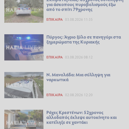
για άσκοπους πυροβολισμούς έξω
από το σπίτι 79χρονης
ΕΠΊΚΑΙΡΑ
03.08.2026 11:35
Πύργος: Άγριο ξύλο σε πανηγύρι στα
ξημερώματα της Κυριακής
ΕΠΊΚΑΙΡΑ
03.08.2026 08:12
Ν. Μανολάδα: Μια σύλληψη για
ναρκωτικά
ΕΠΊΚΑΙΡΑ
02.08.2026 12:20
Ράχες Κρεστένων: 52χρονος
αλλοδαπός έκλεψε αυτοκίνητο και
κατέληξε σε χαντάκι