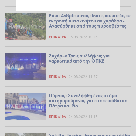
Ράμα Ανδρίτσαινας: Μια τραυματίας σε
εκτροπή αυτοκινήτου σε χαράδρα -
Ανασύρθηκε από τους πυροσβέστες
ΕΠΊΚΑΙΡΑ
05.08.2026 10:44
Ζαχάρω: Τρεις συλλήψεις για
ναρκωτικά από την ΟΠΚΕ
ΕΠΊΚΑΙΡΑ
04.08.2026 11:37
Πύργος: Συνελήφθη ένας ακόμα
κατηγορούμενος για τα επεισόδια σε
Πάτρα και Ρίο
ΕΠΊΚΑΙΡΑ
04.08.2026 11:15
Σκλίβα Πηνείας: 65χρονος συνελήφθη