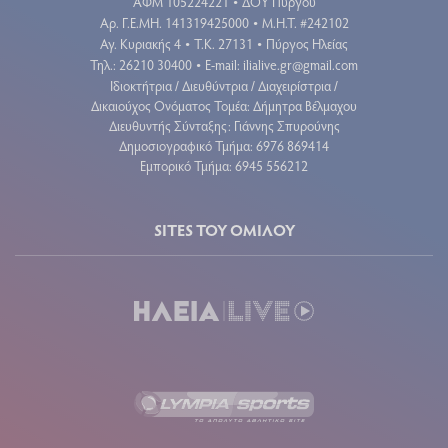
ΑΦΜ 105224221
ΔΟΥ Πύργου
•
Aρ. Γ.Ε.ΜΗ. 141319425000
Μ.Η.Τ. #242102
•
Αγ. Κυριακής 4
Τ.Κ. 27131
Πύργος Ηλείας
•
•
Τηλ.: 26210 30400
E-mail:
ilialive.gr@gmail.com
•
Ιδιοκτήτρια / Διευθύντρια / Διαχειρίστρια /
Δικαιούχος Ονόματος Τομέα: Δήμητρα Βέλμαχου
Διευθυντής Σύνταξης: Γιάννης Σπυρούνης
Δημοσιογραφικό Τμήμα: 6976 869414
Εμπορικό Τμήμα: 6945 556212
SITES ΤΟΥ ΟΜΙΛΟΥ