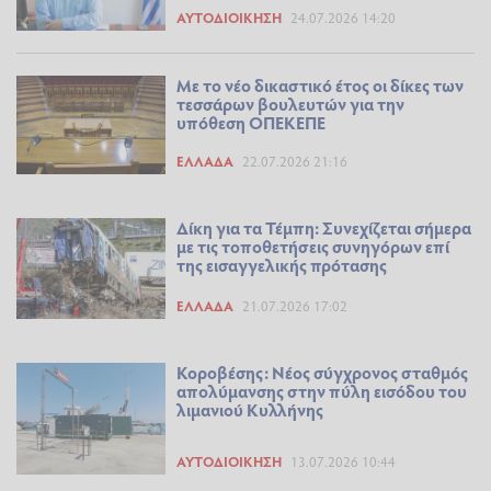
ΑΥΤΟΔΙΟΊΚΗΣΗ
24.07.2026 14:20
Με το νέο δικαστικό έτος οι δίκες των
τεσσάρων βουλευτών για την
υπόθεση ΟΠΕΚΕΠΕ
ΕΛΛΆΔΑ
22.07.2026 21:16
Δίκη για τα Τέμπη: Συνεχίζεται σήμερα
με τις τοποθετήσεις συνηγόρων επί
της εισαγγελικής πρότασης
ΕΛΛΆΔΑ
21.07.2026 17:02
Κοροβέσης: Νέος σύγχρονος σταθμός
απολύμανσης στην πύλη εισόδου του
λιμανιού Κυλλήνης
ΑΥΤΟΔΙΟΊΚΗΣΗ
13.07.2026 10:44