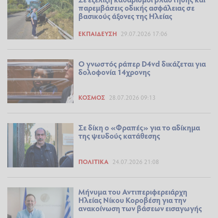
παρεμβάσεις οδικής ασφάλειας σε
βασικούς άξονες της Ηλείας
ΕΚΠΑΊΔΕΥΣΗ
29.07.2026 17:06
O γνωστός ράπερ D4vd δικάζεται για
δολοφονία 14χρονης
ΚΌΣΜΟΣ
28.07.2026 09:13
Σε δίκη ο «Φραπές» για το αδίκημα
της ψευδούς κατάθεσης
ΠΟΛΙΤΙΚΆ
24.07.2026 21:08
Μήνυμα του Αντιπεριφερειάρχη
Ηλείας Νίκου Κοροβέση για την
ανακοίνωση των βάσεων εισαγωγής