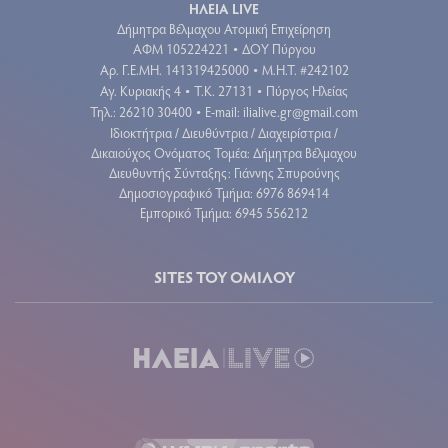
ΗΛΕΙΑ LIVE
Δήμητρα Βέλμαχου Ατομική Επιχείρηση
ΑΦΜ 105224221
ΔΟΥ Πύργου
•
Aρ. Γ.Ε.ΜΗ. 141319425000
Μ.Η.Τ. #242102
•
Αγ. Κυριακής 4
Τ.Κ. 27131
Πύργος Ηλείας
•
•
Τηλ.: 26210 30400
E-mail:
ilialive.gr@gmail.com
•
Ιδιοκτήτρια / Διευθύντρια / Διαχειρίστρια /
Δικαιούχος Ονόματος Τομέα: Δήμητρα Βέλμαχου
Διευθυντής Σύνταξης: Γιάννης Σπυρούνης
Δημοσιογραφικό Τμήμα: 6976 869414
Εμπορικό Τμήμα: 6945 556212
SITES ΤΟΥ ΟΜΙΛΟΥ