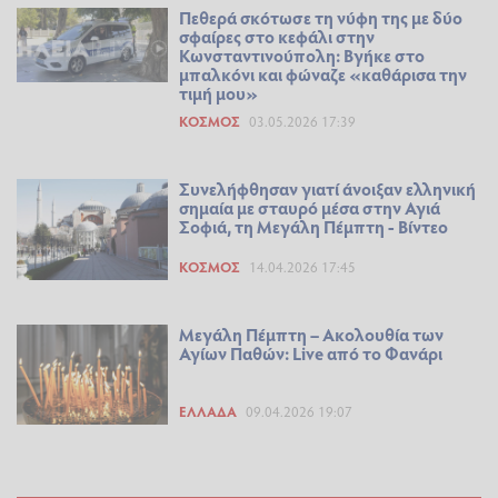
Πεθερά σκότωσε τη νύφη της με δύο
σφαίρες στο κεφάλι στην
Κωνσταντινούπολη: Βγήκε στο
μπαλκόνι και φώναζε «καθάρισα την
τιμή μου»
ΚΌΣΜΟΣ
03.05.2026 17:39
Συνελήφθησαν γιατί άνοιξαν ελληνική
σημαία με σταυρό μέσα στην Αγιά
Σοφιά, τη Μεγάλη Πέμπτη - Βίντεο
ΚΌΣΜΟΣ
14.04.2026 17:45
Μεγάλη Πέμπτη – Ακολουθία των
Αγίων Παθών: Live από το Φανάρι
ΕΛΛΆΔΑ
09.04.2026 19:07