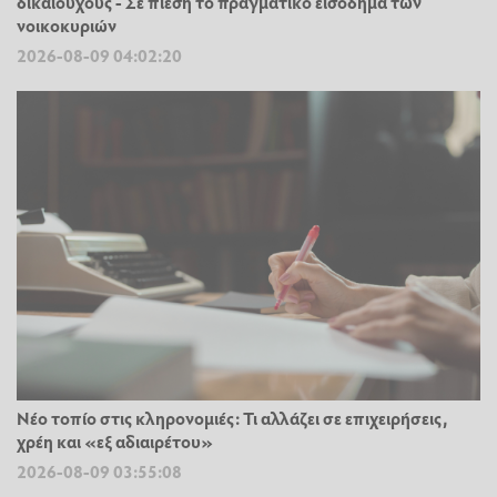
δικαιούχους - Σε πίεση το πραγματικό εισόδημα των
νοικοκυριών
2026-08-09 04:02:20
Νέο τοπίο στις κληρονομιές: Τι αλλάζει σε επιχειρήσεις,
χρέη και «εξ αδιαιρέτου»
2026-08-09 03:55:08