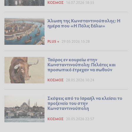
ΚΌΣΜΟΣ
16.07.2026 18:55
Άλωση της Κωνσταντινούπολης: Η
ημέρα που «Η Πόλις Εάλω»
PLUS +
29.05.2026 15:28
Ταύρος εν κουρείω στην
Κωνσταντινούπολη: Πελάτες και
προσωπικό έτρεχαν να σωθούν
ΚΌΣΜΟΣ
28.05.2026 10:24
Σκέψεις από το Ισραήλ να κλείσει το
προξενείο του στην
Κωνσταντινούπολη
ΚΌΣΜΟΣ
20.05.2026 22:57