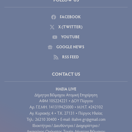
FACEBOOK
X (TWITTER)
YOUTUBE
GOOGLE NEWS
RSS FEED
CONTACT US
ΗΛΕΙΑ LIVE
Δήμητρα Βέλμαχου Ατομική Επιχείρηση
ΑΦΜ 105224221
ΔΟΥ Πύργου
•
Aρ. Γ.Ε.ΜΗ. 141319425000
Μ.Η.Τ. #242102
•
Αγ. Κυριακής 4
Τ.Κ. 27131
Πύργος Ηλείας
•
•
Τηλ.: 26210 30400
E-mail:
ilialive.gr@gmail.com
•
Ιδιοκτήτρια / Διευθύντρια / Διαχειρίστρια /
Δικαιούχος Ονόματος Τομέα: Δήμητρα Βέλμαχου