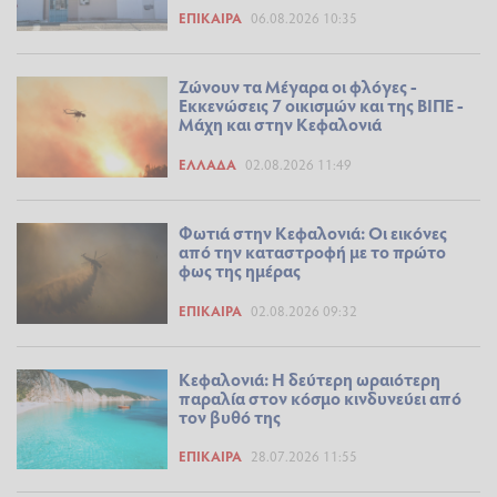
ΕΠΊΚΑΙΡΑ
06.08.2026 10:35
Ζώνουν τα Μέγαρα οι φλόγες -
Εκκενώσεις 7 οικισμών και της ΒΙΠΕ -
Μάχη και στην Κεφαλονιά
ΕΛΛΆΔΑ
02.08.2026 11:49
Φωτιά στην Κεφαλονιά: Οι εικόνες
από την καταστροφή με το πρώτο
φως της ημέρας
ΕΠΊΚΑΙΡΑ
02.08.2026 09:32
Κεφαλονιά: Η δεύτερη ωραιότερη
παραλία στον κόσμο κινδυνεύει από
τον βυθό της
ΕΠΊΚΑΙΡΑ
28.07.2026 11:55