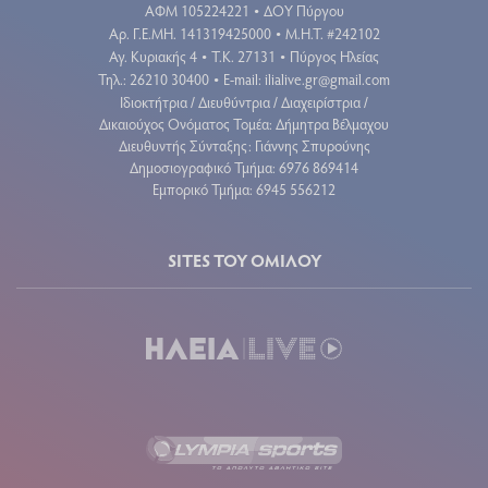
ΑΦΜ 105224221
ΔΟΥ Πύργου
•
Aρ. Γ.Ε.ΜΗ. 141319425000
Μ.Η.Τ. #242102
•
Αγ. Κυριακής 4
Τ.Κ. 27131
Πύργος Ηλείας
•
•
Τηλ.: 26210 30400
E-mail:
ilialive.gr@gmail.com
•
Ιδιοκτήτρια / Διευθύντρια / Διαχειρίστρια /
Δικαιούχος Ονόματος Τομέα: Δήμητρα Βέλμαχου
Διευθυντής Σύνταξης: Γιάννης Σπυρούνης
Δημοσιογραφικό Τμήμα: 6976 869414
Εμπορικό Τμήμα: 6945 556212
SITES ΤΟΥ ΟΜΙΛΟΥ