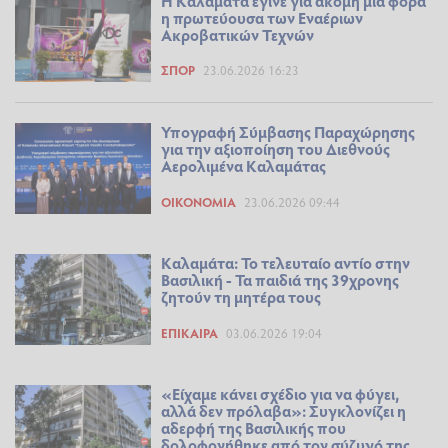
Η Καλαμάτα έγινε για ακόμη μία φορά
η πρωτεύουσα των Εναέριων
Ακροβατικών Τεχνών
ΣΠΟΡ
23.06.2026 16:23
Υπογραφή Σύμβασης Παραχώρησης
για την αξιοποίηση του Διεθνούς
Αερολιμένα Καλαμάτας
ΟΙΚΟΝΟΜΊΑ
23.06.2026 09:44
Καλαμάτα: Το τελευταίο αντίο στην
Βασιλική - Τα παιδιά της 39χρονης
ζητούν τη μητέρα τους
ΕΠΊΚΑΙΡΑ
03.06.2026 19:04
«Είχαμε κάνει σχέδιο για να φύγει,
αλλά δεν πρόλαβα»: Συγκλονίζει η
αδερφή της Βασιλικής που
δολοφονήθηκε από τον σύζυγό της