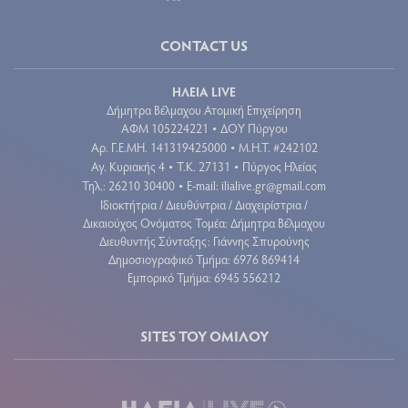
CONTACT US
ΗΛΕΙΑ LIVE
Δήμητρα Βέλμαχου Ατομική Επιχείρηση
ΑΦΜ 105224221
ΔΟΥ Πύργου
•
Aρ. Γ.Ε.ΜΗ. 141319425000
Μ.Η.Τ. #242102
•
Αγ. Κυριακής 4
Τ.Κ. 27131
Πύργος Ηλείας
•
•
Τηλ.: 26210 30400
E-mail:
ilialive.gr@gmail.com
•
Ιδιοκτήτρια / Διευθύντρια / Διαχειρίστρια /
Δικαιούχος Ονόματος Τομέα: Δήμητρα Βέλμαχου
Διευθυντής Σύνταξης: Γιάννης Σπυρούνης
Δημοσιογραφικό Τμήμα: 6976 869414
Εμπορικό Τμήμα: 6945 556212
SITES ΤΟΥ ΟΜΙΛΟΥ