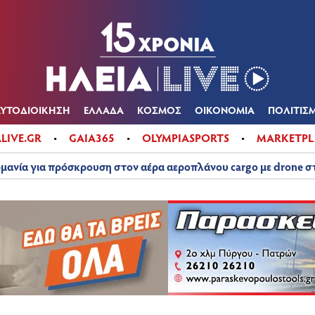
Α
ΠΟΛΙΤΙΚΑ
ΑΥΤΟΔΙΟΙΚΗΣΗ
ΕΛΛΑΔΑ
ΚΟΣΜΟΣ
ΟΙΚΟΝ
ΚΑΙΡΟΣ
ΑΥΤΟΔΙΟΙΚΗΣΗ
ΕΛΛΑΔΑ
ΚΟΣΜΟΣ
ΟΙΚΟΝΟΜΙΑ
ΠΟΛΙΤΙΣ
ALIVE.GR
GAIA365
OLYMPIASPORTS
MARKETPL
μανία για πρόσκρουση στον αέρα αεροπλάνου cargo με drone 