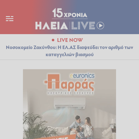
LIVE NOW
Νοσοκομείο Ζακύνθου: Η ΕΛ.ΑΣ διαψεύδει τον αριθμό των
καταγγελιών βιασμού