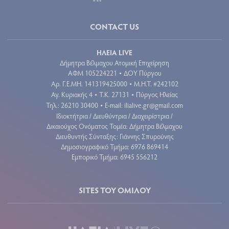
CONTACT US
ΗΛΕΙΑ LIVE
Δήμητρα Βέλμαχου Ατομική Επιχείρηση
ΑΦΜ 105224221
ΔΟΥ Πύργου
•
Aρ. Γ.Ε.ΜΗ. 141319425000
Μ.Η.Τ. #242102
•
Αγ. Κυριακής 4
Τ.Κ. 27131
Πύργος Ηλείας
•
•
Τηλ.: 26210 30400
E-mail:
ilialive.gr@gmail.com
•
Ιδιοκτήτρια / Διευθύντρια / Διαχειρίστρια /
Δικαιούχος Ονόματος Τομέα: Δήμητρα Βέλμαχου
Διευθυντής Σύνταξης: Γιάννης Σπυρούνης
Δημοσιογραφικό Τμήμα: 6976 869414
Εμπορικό Τμήμα: 6945 556212
SITES ΤΟΥ ΟΜΙΛΟΥ