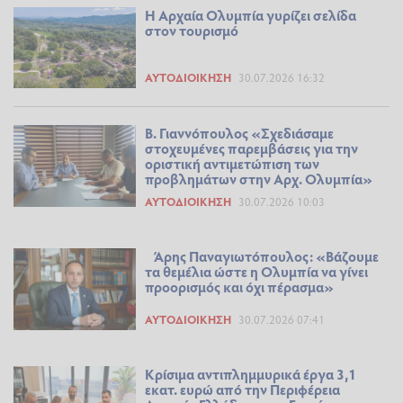
Η Αρχαία Ολυμπία γυρίζει σελίδα
στον τουρισμό
ΑΥΤΟΔΙΟΊΚΗΣΗ
30.07.2026 16:32
Β. Γιαννόπουλος «Σχεδιάσαμε
στοχευμένες παρεμβάσεις για την
οριστική αντιμετώπιση των
προβλημάτων στην Αρχ. Ολυμπία»
ΑΥΤΟΔΙΟΊΚΗΣΗ
30.07.2026 10:03
Άρης Παναγιωτόπουλος: «Βάζουμε
τα θεμέλια ώστε η Ολυμπία να γίνει
προορισμός και όχι πέρασμα»
ΑΥΤΟΔΙΟΊΚΗΣΗ
30.07.2026 07:41
Κρίσιμα αντιπλημμυρικά έργα 3,1
εκατ. ευρώ από την Περιφέρεια