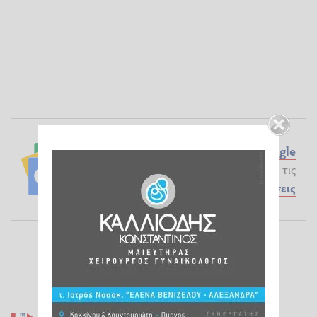
Ακολουθήστε το ilialive.gr στο
Google
News
και μάθετε πρώτοι όλες τις
Ειδήσεις