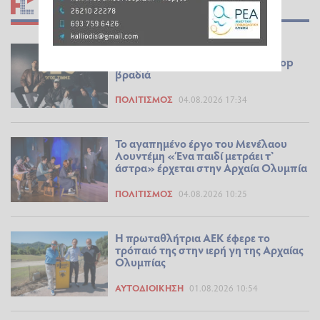
ΣΧΕΤΙΚΆ ΆΡΘΡΑ
Οι Λόγος Τιμής live στο Θέατρο
Ολύμπια για μια εκρηκτική hip-hop
βραδιά
ΠΟΛΙΤΙΣΜΌΣ
04.08.2026 17:34
Το αγαπημένο έργο του Μενέλαου
Λουντέμη «Ένα παιδί μετράει τ’
άστρα» έρχεται στην Αρχαία Ολυμπία
ΠΟΛΙΤΙΣΜΌΣ
04.08.2026 10:25
Η πρωταθλήτρια ΑΕΚ έφερε το
τρόπαιό της στην ιερή γη της Αρχαίας
Ολυμπίας
ΑΥΤΟΔΙΟΊΚΗΣΗ
01.08.2026 10:54