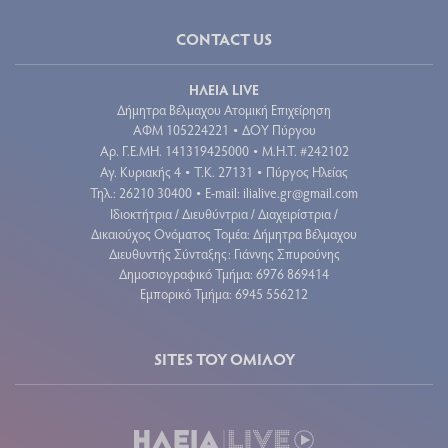
CONTACT US
ΗΛΕΙΑ LIVE
Δήμητρα Βέλμαχου Ατομική Επιχείρηση
ΑΦΜ 105224221
ΔΟΥ Πύργου
•
Aρ. Γ.Ε.ΜΗ. 141319425000
Μ.Η.Τ. #242102
•
Αγ. Κυριακής 4
Τ.Κ. 27131
Πύργος Ηλείας
•
•
Τηλ.: 26210 30400
E-mail:
ilialive.gr@gmail.com
•
Ιδιοκτήτρια / Διευθύντρια / Διαχειρίστρια /
Δικαιούχος Ονόματος Τομέα: Δήμητρα Βέλμαχου
Διευθυντής Σύνταξης: Γιάννης Σπυρούνης
Δημοσιογραφικό Τμήμα: 6976 869414
Εμπορικό Τμήμα: 6945 556212
SITES ΤΟΥ ΟΜΙΛΟΥ