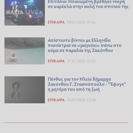
Επιτάλιο: Ηλικιωμένη βρέθηκε νεκρή
σε καρέκλα στην αυλή του σπιτιού της
ΕΠΊΚΑΙΡΑ
28.07.2026 19:56
Απίστευτο βίντεο με Ελληνίδα
πιανίστρια να «μαγεύει» πάνω στο
κύμα σε παραλία της Ζακύνθου
ΕΠΊΚΑΙΡΑ
27.07.2026 10:35
Πένθος για τον Ηλείο δήμαρχο
Ζακύνθου Γ. Στασινόπουλο - “Έφυγε”
η μητέρα του από τη ζωή
ΕΠΊΚΑΙΡΑ
26.07.2026 12:50