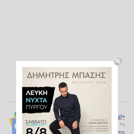
Ακολουθήστε το ilialive.gr στο
Google
News
και μάθετε πρώτοι όλες τις
Ειδήσεις