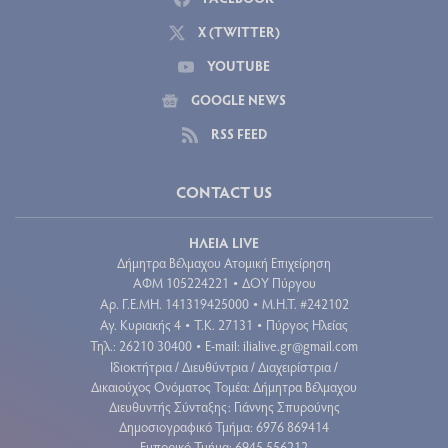
X (TWITTER)
YOUTUBE
GOOGLE NEWS
RSS FEED
CONTACT US
ΗΛΕΙΑ LIVE
Δήμητρα Βέλμαχου Ατομική Επιχείρηση
ΑΦΜ 105224221
ΔΟΥ Πύργου
•
Aρ. Γ.Ε.ΜΗ. 141319425000
Μ.Η.Τ. #242102
•
Αγ. Κυριακής 4
Τ.Κ. 27131
Πύργος Ηλείας
•
•
Τηλ.: 26210 30400
E-mail:
ilialive.gr@gmail.com
•
Ιδιοκτήτρια / Διευθύντρια / Διαχειρίστρια /
Δικαιούχος Ονόματος Τομέα: Δήμητρα Βέλμαχου
Διευθυντής Σύνταξης: Γιάννης Σπυρούνης
Δημοσιογραφικό Τμήμα: 6976 869414
Εμπορικό Τμήμα: 6945 556212