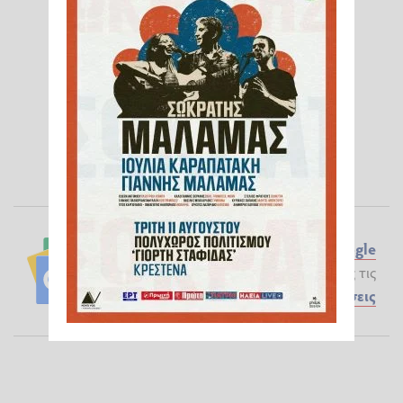
Ακολουθήστε το ilialive.gr στο
Google
News
και μάθετε πρώτοι όλες τις
Ειδήσεις