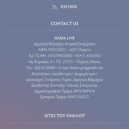
RSS FEED
CONTACT US
ΗΛΕΙΑ LIVE
Δήμητρα Βέλμαχου Ατομική Επιχείρηση
ΑΦΜ 105224221
ΔΟΥ Πύργου
•
Aρ. Γ.Ε.ΜΗ. 141319425000
Μ.Η.Τ. #242102
•
Αγ. Κυριακής 4
Τ.Κ. 27131
Πύργος Ηλείας
•
•
Τηλ.: 26210 30400
E-mail:
ilialive.gr@gmail.com
•
Ιδιοκτήτρια / Διευθύντρια / Διαχειρίστρια /
Δικαιούχος Ονόματος Τομέα: Δήμητρα Βέλμαχου
Διευθυντής Σύνταξης: Γιάννης Σπυρούνης
Δημοσιογραφικό Τμήμα: 6976 869414
Εμπορικό Τμήμα: 6945 556212
SITES ΤΟΥ ΟΜΙΛΟΥ