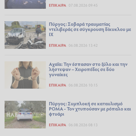
ΕΠΊΚΑΙΡΑ
07.08.2026 09:45
Πύργος: Σοβαρά τραυματίας
ντελιβεράς σε σύγκρουση δίκυκλου με
ΙΧ
ΕΠΊΚΑΙΡΑ
06.08.2026 13:42
Αχαΐα: Την έσπασαν στο ξύλο και την
λήστεψαν – Χειροπέδες σε δύο
γυναίκες
ΕΠΊΚΑΙΡΑ
06.08.2026 10:15
Πύργος: Συμπλοκή σε καταυλισμό
ΡΟΜΑ - Τον χτυπούσαν με ρόπαλο και
φτυάρι
ΕΠΊΚΑΙΡΑ
06.08.2026 08:13