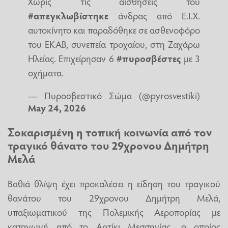
Χωρίς τις αισθήσεις του
#απεγκλωβίστηκε
άνδρας από Ε.Ι.Χ.
αυτοκίνητο και παραδόθηκε σε ασθενοφόρο
του ΕΚΑΒ, συνεπεία τροχαίου, στη Ζαχάρω
Ηλείας. Επιχείρησαν 6
#πυροσβέστες
με 3
οχήματα.
— Πυροσβεστικό Σώμα (@pyrosvestiki)
May 24, 2026
Σοκαρισμένη η τοπική κοινωνία από τον
τραγικό θάνατο του 29χρονου Δημήτρη
Μελά
Βαθιά θλίψη έχει προκαλέσει η είδηση του τραγικού
θανάτου του 29χρονου Δημήτρη Μελά,
υπαξιωματικού της Πολεμικής Αεροπορίας με
καταγωγή από το Αρτίκι Μεσσηνίας, ο οποίος