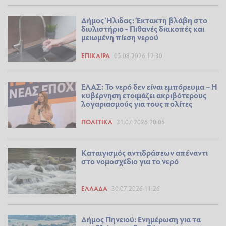
Δήμος Ήλιδας: Έκτακτη βλάβη στο
διυλιστήριο - Πιθανές διακοπές και
μειωμένη πίεση νερού
ΕΠΊΚΑΙΡΑ
05.08.2026 12:30
ΕΛΑΣ: Το νερό δεν είναι εμπόρευμα – Η
κυβέρνηση ετοιμάζει ακριβότερους
λογαριασμούς για τους πολίτες
ΠΟΛΙΤΙΚΆ
31.07.2026 20:05
Καταιγισμός αντιδράσεων απέναντι
στο νομοσχέδιο για το νερό
ΕΛΛΆΔΑ
30.07.2026 11:26
Δήμος Πηνειού: Ενημέρωση για τα