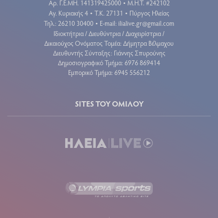
Aρ. Γ.Ε.ΜΗ. 141319425000
Μ.Η.Τ. #242102
•
Αγ. Κυριακής 4
Τ.Κ. 27131
Πύργος Ηλείας
•
•
Τηλ.: 26210 30400
E-mail:
ilialive.gr@gmail.com
•
Ιδιοκτήτρια / Διευθύντρια / Διαχειρίστρια /
Δικαιούχος Ονόματος Τομέα: Δήμητρα Βέλμαχου
Διευθυντής Σύνταξης: Γιάννης Σπυρούνης
Δημοσιογραφικό Τμήμα: 6976 869414
Εμπορικό Τμήμα: 6945 556212
SITES ΤΟΥ ΟΜΙΛΟΥ