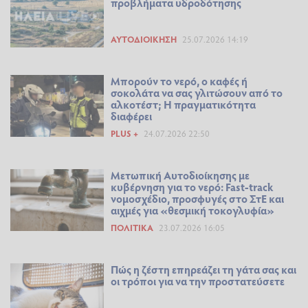
προβλήματα υδροδότησης
ΑΥΤΟΔΙΟΊΚΗΣΗ
25.07.2026 14:19
Μπορούν το νερό, ο καφές ή
σοκολάτα να σας γλιτώσουν από το
αλκοτέστ; Η πραγματικότητα
διαφέρει
PLUS +
24.07.2026 22:50
Μετωπική Αυτοδιοίκησης με
κυβέρνηση για το νερό: Fast-track
νομοσχέδιο, προσφυγές στο ΣτΕ και
αιχμές για «θεσμική τοκογλυφία»
ΠΟΛΙΤΙΚΆ
23.07.2026 16:05
Πώς η ζέστη επηρεάζει τη γάτα σας και
οι τρόποι για να την προστατεύσετε