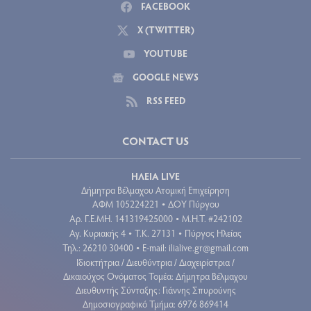
FACEBOOK
X (TWITTER)
YOUTUBE
GOOGLE NEWS
RSS FEED
CONTACT US
ΗΛΕΙΑ LIVE
Δήμητρα Βέλμαχου Ατομική Επιχείρηση
ΑΦΜ 105224221
ΔΟΥ Πύργου
•
Aρ. Γ.Ε.ΜΗ. 141319425000
Μ.Η.Τ. #242102
•
Αγ. Κυριακής 4
Τ.Κ. 27131
Πύργος Ηλείας
•
•
Τηλ.: 26210 30400
E-mail:
ilialive.gr@gmail.com
•
Ιδιοκτήτρια / Διευθύντρια / Διαχειρίστρια /
Δικαιούχος Ονόματος Τομέα: Δήμητρα Βέλμαχου
Διευθυντής Σύνταξης: Γιάννης Σπυρούνης
Δημοσιογραφικό Τμήμα: 6976 869414