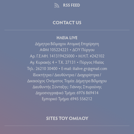
RSS FEED
CONTACT US
ΗΛΕΙΑ LIVE
Δήμητρα Βέλμαχου Ατομική Επιχείρηση
ΑΦΜ 105224221
ΔΟΥ Πύργου
•
Aρ. Γ.Ε.ΜΗ. 141319425000
Μ.Η.Τ. #242102
•
Αγ. Κυριακής 4
Τ.Κ. 27131
Πύργος Ηλείας
•
•
Τηλ.: 26210 30400
E-mail:
ilialive.gr@gmail.com
•
Ιδιοκτήτρια / Διευθύντρια / Διαχειρίστρια /
Δικαιούχος Ονόματος Τομέα: Δήμητρα Βέλμαχου
Διευθυντής Σύνταξης: Γιάννης Σπυρούνης
Δημοσιογραφικό Τμήμα: 6976 869414
Εμπορικό Τμήμα: 6945 556212
SITES ΤΟΥ ΟΜΙΛΟΥ