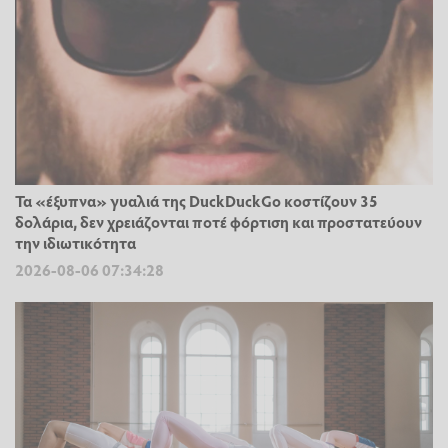
Τα «έξυπνα» γυαλιά της DuckDuckGo κοστίζουν 35
δολάρια, δεν χρειάζονται ποτέ φόρτιση και προστατεύουν
την ιδιωτικότητα
2026-08-06 07:34:28