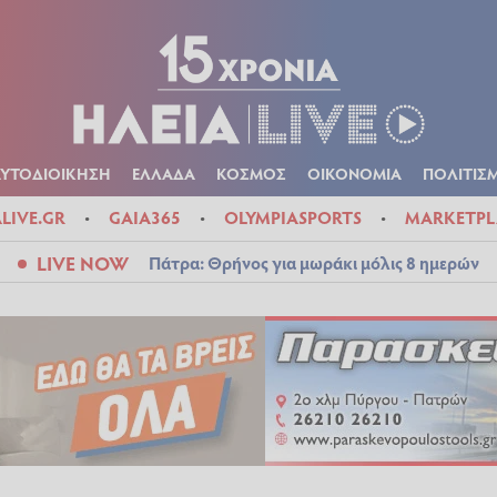
Α
ΠΟΛΙΤΙΚΑ
ΑΥΤΟΔΙΟΙΚΗΣΗ
ΕΛΛΑΔΑ
ΚΟΣΜΟΣ
ΟΙΚΟΝ
ΚΑΙΡΟΣ
ΑΥΤΟΔΙΟΙΚΗΣΗ
ΕΛΛΑΔΑ
ΚΟΣΜΟΣ
ΟΙΚΟΝΟΜΙΑ
ΠΟΛΙΤΙΣ
ALIVE.GR
GAIA365
OLYMPIASPORTS
MARKETPL
LIVE NOW
Πάτρα: Θρήνος για μωράκι μόλις 8 ημερών