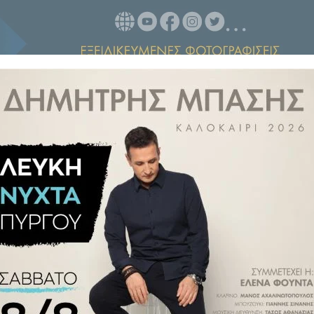
πό αστυνομικούς του Τμήματος
ς, σε τροχονομικό έλεγχο που
χαίο ατύχημα υλικών ζημιών,
πινακίδας κυκλοφορίας, η οποία
νέστερο χρόνο.