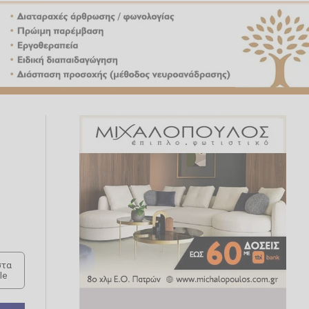
τα
le