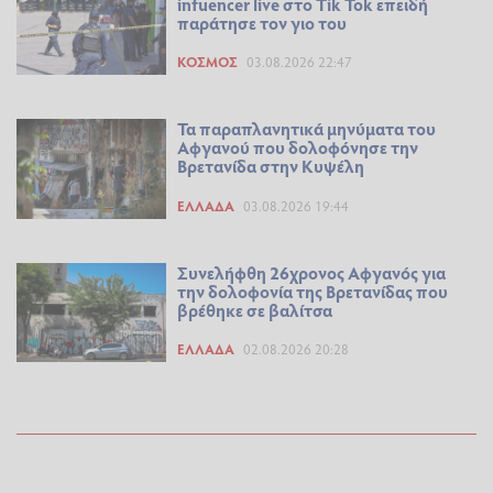
infuencer live στο Tik Tok επειδή
παράτησε τον γιο του
ΚΌΣΜΟΣ
03.08.2026 22:47
Τα παραπλανητικά μηνύματα του
Αφγανού που δολοφόνησε την
Βρετανίδα στην Κυψέλη
ΕΛΛΆΔΑ
03.08.2026 19:44
Συνελήφθη 26χρονος Αφγανός για
την δολοφονία της Βρετανίδας που
βρέθηκε σε βαλίτσα
ΕΛΛΆΔΑ
02.08.2026 20:28