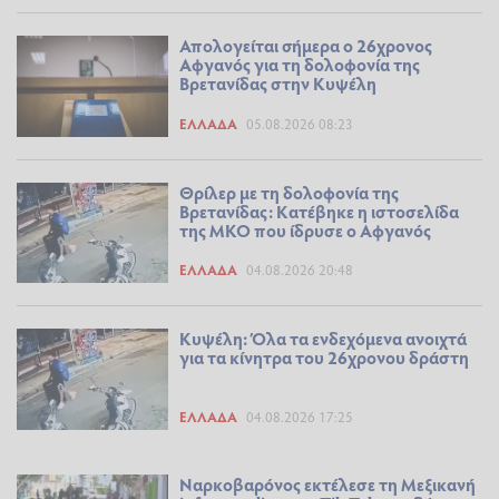
Απολογείται σήμερα ο 26χρονος
Αφγανός για τη δολοφονία της
Βρετανίδας στην Κυψέλη
ΕΛΛΆΔΑ
05.08.2026 08:23
Θρίλερ με τη δολοφονία της
Βρετανίδας: Κατέβηκε η ιστοσελίδα
της ΜΚΟ που ίδρυσε ο Αφγανός
ΕΛΛΆΔΑ
04.08.2026 20:48
Κυψέλη: Όλα τα ενδεχόμενα ανοιχτά
για τα κίνητρα του 26χρονου δράστη
ΕΛΛΆΔΑ
04.08.2026 17:25
Ναρκοβαρόνος εκτέλεσε τη Μεξικανή