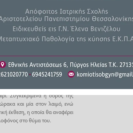
ν 41χρονο σύζυγό της να περνά
γηθεί για το ειδεχθές έγκλημα.
της ιατροδικαστικής εξέτασης
άτων δεν αφήνει περιθώρια για
ον οποίο ο δράστης σκότωσε την
ίρι. Συγκεκριμένα η σορός της
θώρακα και μία στον λαιμό, ενώ
ική έκθεση, η οποία θα αναφέρει
λοφόνος στο θύμα του.