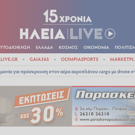
Α
ΠΟΛΙΤΙΚΑ
ΑΥΤΟΔΙΟΙΚΗΣΗ
ΕΛΛΑΔΑ
ΚΟΣΜΟΣ
ΟΙΚΟΝ
ΚΑΙΡΟΣ
ΑΥΤΟΔΙΟΙΚΗΣΗ
ΕΛΛΑΔΑ
ΚΟΣΜΟΣ
ΟΙΚΟΝΟΜΙΑ
ΠΟΛΙΤΙΣ
ALIVE.GR
GAIA365
OLYMPIASPORTS
MARKETPL
μανία για πρόσκρουση στον αέρα αεροπλάνου cargo με drone 