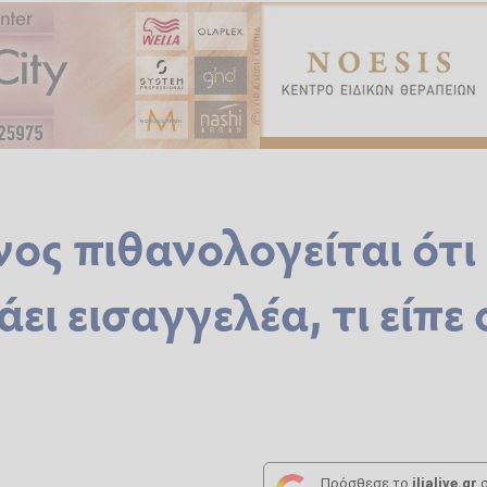
ος πιθανολογείται ότι
ει εισαγγελέα, τι είπε 
Πρόσθεσε το
ilialive.gr
σ