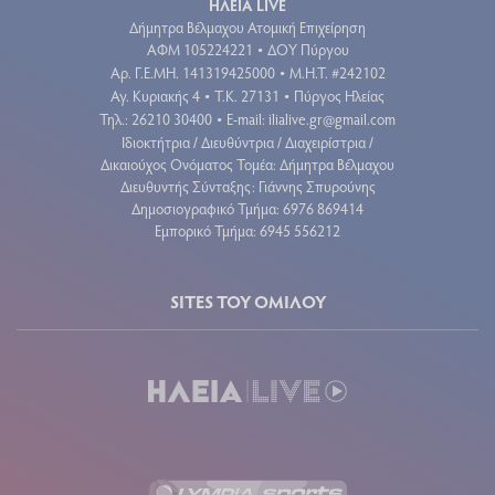
ΗΛΕΙΑ LIVE
Δήμητρα Βέλμαχου Ατομική Επιχείρηση
ΑΦΜ 105224221
ΔΟΥ Πύργου
•
Aρ. Γ.Ε.ΜΗ. 141319425000
Μ.Η.Τ. #242102
•
Αγ. Κυριακής 4
Τ.Κ. 27131
Πύργος Ηλείας
•
•
Τηλ.: 26210 30400
E-mail:
ilialive.gr@gmail.com
•
Ιδιοκτήτρια / Διευθύντρια / Διαχειρίστρια /
Δικαιούχος Ονόματος Τομέα: Δήμητρα Βέλμαχου
Διευθυντής Σύνταξης: Γιάννης Σπυρούνης
Δημοσιογραφικό Τμήμα: 6976 869414
Εμπορικό Τμήμα: 6945 556212
SITES ΤΟΥ ΟΜΙΛΟΥ