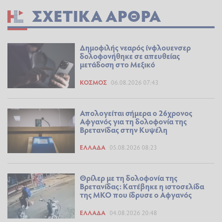
ΣΧΕΤΙΚΆ ΆΡΘΡΑ
Δημοφιλής νεαρός ίνφλουενσερ
δολοφονήθηκε σε απευθείας
μετάδοση στο Μεξικό
ΚΌΣΜΟΣ
06.08.2026 07:43
Απολογείται σήμερα ο 26χρονος
Αφγανός για τη δολοφονία της
Βρετανίδας στην Κυψέλη
ΕΛΛΆΔΑ
05.08.2026 08:23
Θρίλερ με τη δολοφονία της
Βρετανίδας: Κατέβηκε η ιστοσελίδα
της ΜΚΟ που ίδρυσε ο Αφγανός
ΕΛΛΆΔΑ
04.08.2026 20:48