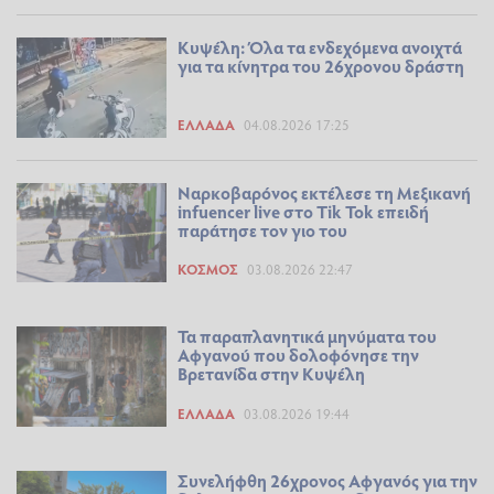
Κυψέλη: Όλα τα ενδεχόμενα ανοιχτά
για τα κίνητρα του 26χρονου δράστη
ΕΛΛΆΔΑ
04.08.2026 17:25
Ναρκοβαρόνος εκτέλεσε τη Μεξικανή
infuencer live στο Tik Tok επειδή
παράτησε τον γιο του
ΚΌΣΜΟΣ
03.08.2026 22:47
Τα παραπλανητικά μηνύματα του
Αφγανού που δολοφόνησε την
Βρετανίδα στην Κυψέλη
ΕΛΛΆΔΑ
03.08.2026 19:44
Συνελήφθη 26χρονος Αφγανός για την