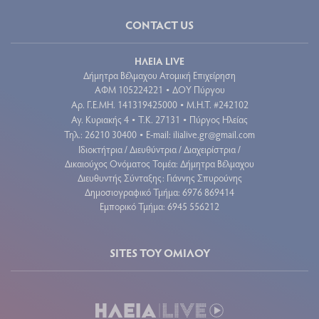
CONTACT US
ΗΛΕΙΑ LIVE
Δήμητρα Βέλμαχου Ατομική Επιχείρηση
ΑΦΜ 105224221
ΔΟΥ Πύργου
•
Aρ. Γ.Ε.ΜΗ. 141319425000
Μ.Η.Τ. #242102
•
Αγ. Κυριακής 4
Τ.Κ. 27131
Πύργος Ηλείας
•
•
Τηλ.: 26210 30400
E-mail:
ilialive.gr@gmail.com
•
Ιδιοκτήτρια / Διευθύντρια / Διαχειρίστρια /
Δικαιούχος Ονόματος Τομέα: Δήμητρα Βέλμαχου
Διευθυντής Σύνταξης: Γιάννης Σπυρούνης
Δημοσιογραφικό Τμήμα: 6976 869414
Εμπορικό Τμήμα: 6945 556212
SITES ΤΟΥ ΟΜΙΛΟΥ