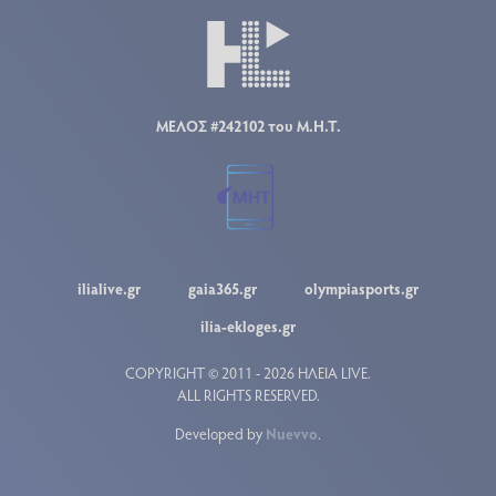
ΜΕΛΟΣ #242102 του Μ.Η.Τ.
ilialive.gr
gaia365.gr
olympiasports.gr
ilia-ekloges.gr
COPYRIGHT © 2011 - 2026 ΗΛΕΙΑ LIVE.
ALL RIGHTS RESERVED.
Developed by
Nuevvo
.