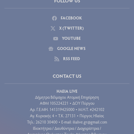
FOLLOW US
FACEBOOK
X (TWITTER)
YOUTUBE
GOOGLE NEWS
RSS FEED
CONTACT US
ΗΛΕΙΑ LIVE
Δήμητρα Βέλμαχου Ατομική Επιχείρηση
ΑΦΜ 105224221
ΔΟΥ Πύργου
•
Aρ. Γ.Ε.ΜΗ. 141319425000
Μ.Η.Τ. #242102
•
Αγ. Κυριακής 4
Τ.Κ. 27131
Πύργος Ηλείας
•
•
Τηλ.: 26210 30400
E-mail:
ilialive.gr@gmail.com
•
Ιδιοκτήτρια / Διευθύντρια / Διαχειρίστρια /