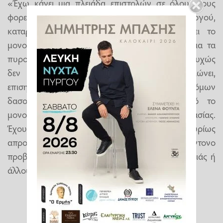
«Έχω κάνει μια πλειάδα επιστολών σε όλους τους
φορείς, μέχρι και στο γραφείο του πρωθυπουργού,
καταρχάς να φτιαχτεί ο δρόμος πριν πέσει το
μονοπάτι, διότι πρέπει να είναι προσβάσιμος για τα
πυροσβεστικά οχήματα και ασθενοφόρα. Δυστυχώς
δεν έχουμε βρει ανταπόκριση» σημειώνει,
επισημαίνοντας παράλληλα την απουσία δρόμων
δασοπροστασίας στην περιοχή. «Πέρα από το
μονοπάτι, πρέπει να γίνουν δρόμοι δασοπροστασίας.
Έχουμε έναν παράδεισο αναξιοποίητο και κυρίως
απροστάτευτο» τονίζει, εκφράζοντας έντονο
προβληματισμό για το ενδεχόμενο μιας πυρκαγιάς ή
άλλου σοβαρού περιστατικού.