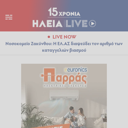
LIVE NOW
Νοσοκομείο Ζακύνθου: Η ΕΛ.ΑΣ διαψεύδει τον αριθμό των
καταγγελιών βιασμού