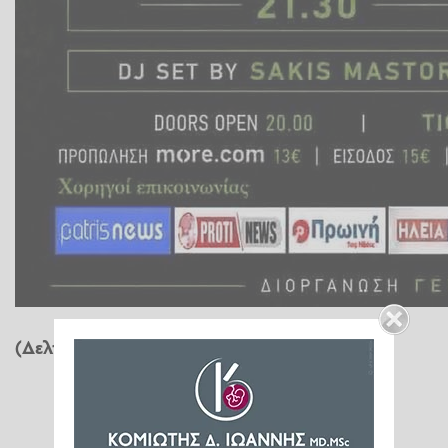
(Δελτίο Τύπυο)