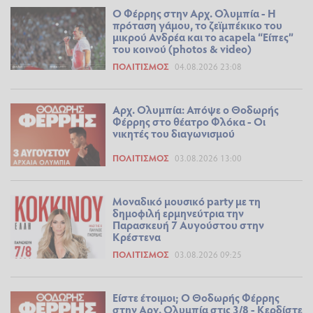
Ο Φέρρης στην Αρχ. Ολυμπία - Η
πρόταση γάμου, το ζεϊμπέκικο του
μικρού Ανδρέα και το acapela “Είπες”
του κοινού (photos & video)
ΠΟΛΙΤΙΣΜΌΣ
04.08.2026 23:08
Αρχ. Ολυμπία: Απόψε ο Θοδωρής
Φέρρης στο θέατρο Φλόκα - Οι
νικητές του διαγωνισμού
ΠΟΛΙΤΙΣΜΌΣ
03.08.2026 13:00
Μοναδικό μουσικό party με τη
δημοφιλή ερμηνεύτρια την
Παρασκευή 7 Αυγούστου στην
Κρέστενα
ΠΟΛΙΤΙΣΜΌΣ
03.08.2026 09:25
Είστε έτοιμοι; Ο Θοδωρής Φέρρης
στην Αρχ. Ολυμπία στις 3/8 - Κερδίστε