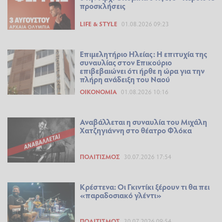
προσκλήσεις
LIFE & STYLE
01.08.2026 09:23
Επιμελητήριο Ηλείας: Η επιτυχία της
συναυλίας στον Επικούριο
επιβεβαιώνει ότι ήρθε η ώρα για την
πλήρη ανάδειξη του Ναού
ΟΙΚΟΝΟΜΊΑ
01.08.2026 10:16
Αναβάλλεται η συναυλία του Μιχάλη
Χατζηγιάννη στο θέατρο Φλόκα
ΠΟΛΙΤΙΣΜΌΣ
30.07.2026 17:54
Κρέστενα: Οι Γκιντίκι ξέρουν τι θα πει
«παραδοσιακό γλέντι»
ΠΟΛΙΤΙΣΜΌΣ
30.07.2026 09:54