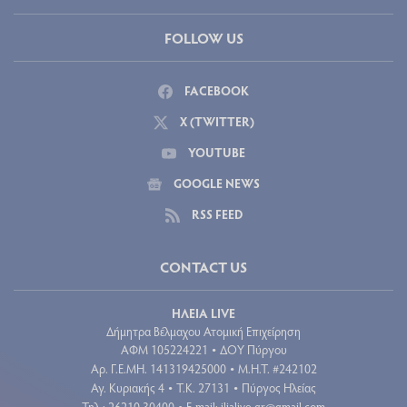
FOLLOW US
FACEBOOK
X (TWITTER)
YOUTUBE
GOOGLE NEWS
RSS FEED
CONTACT US
ΗΛΕΙΑ LIVE
Δήμητρα Βέλμαχου Ατομική Επιχείρηση
ΑΦΜ 105224221
ΔΟΥ Πύργου
•
Aρ. Γ.Ε.ΜΗ. 141319425000
Μ.Η.Τ. #242102
•
Αγ. Κυριακής 4
Τ.Κ. 27131
Πύργος Ηλείας
•
•
Τηλ.: 26210 30400
E-mail:
ilialive.gr@gmail.com