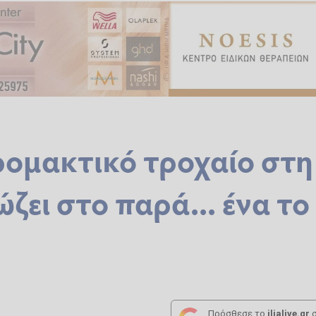
τρομακτικό τροχαίο στη
ει στο παρά... ένα το
Πρόσθεσε το
ilialive.gr
σ