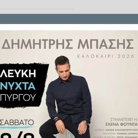
ένο αυτοκίνητο της γυναίκας που
ίγο πριν την πλατεία Λιμανιού