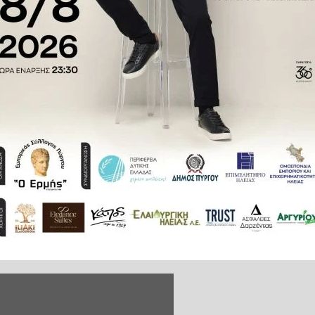
ς του σε στροφή της περιοχής.
σταθμευμένα δίκυκλα, ενώ στη
αλώντας υλικές ζημιές.
s.gr, φαίνεται η στιγμή που το
πεζοκαθίσματα και δίκυκλα, ενώ
ο αμάξι της παραμερίζει, αρπάζει
ειρότερα, καθώς το αυτοκίνητο