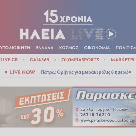
Α
ΠΟΛΙΤΙΚΑ
ΑΥΤΟΔΙΟΙΚΗΣΗ
ΕΛΛΑΔΑ
ΚΟΣΜΟΣ
ΟΙΚΟΝ
ΚΑΙΡΟΣ
ΑΥΤΟΔΙΟΙΚΗΣΗ
ΕΛΛΑΔΑ
ΚΟΣΜΟΣ
ΟΙΚΟΝΟΜΙΑ
ΠΟΛΙΤΙΣ
ALIVE.GR
GAIA365
OLYMPIASPORTS
MARKETPL
LIVE NOW
Πάτρα: Θρήνος για μωράκι μόλις 8 ημερών