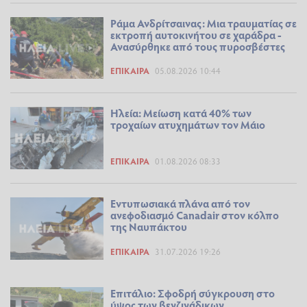
Ράμα Ανδρίτσαινας: Μια τραυματίας σε
εκτροπή αυτοκινήτου σε χαράδρα -
Ανασύρθηκε από τους πυροσβέστες
ΕΠΊΚΑΙΡΑ
05.08.2026 10:44
Ηλεία: Μείωση κατά 40% των
τροχαίων ατυχημάτων τον Μάιο
ΕΠΊΚΑΙΡΑ
01.08.2026 08:33
Εντυπωσιακά πλάνα από τον
ανεφοδιασμό Canadair στον κόλπο
της Ναυπάκτου
ΕΠΊΚΑΙΡΑ
31.07.2026 19:26
Επιτάλιο: Σφοδρή σύγκρουση στο
ύψος των βενζινάδικων