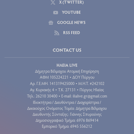
X (TWITTER)
YOUTUBE
GOOGLE NEWS
RSS FEED
CONTACT US
ΗΛΕΙΑ LIVE
Δήμητρα Βέλμαχου Ατομική Επιχείρηση
ΑΦΜ 105224221
ΔΟΥ Πύργου
•
Aρ. Γ.Ε.ΜΗ. 141319425000
Μ.Η.Τ. #242102
•
Αγ. Κυριακής 4
Τ.Κ. 27131
Πύργος Ηλείας
•
•
Τηλ.: 26210 30400
E-mail:
ilialive.gr@gmail.com
•
Ιδιοκτήτρια / Διευθύντρια / Διαχειρίστρια /
Δικαιούχος Ονόματος Τομέα: Δήμητρα Βέλμαχου
Διευθυντής Σύνταξης: Γιάννης Σπυρούνης
Δημοσιογραφικό Τμήμα: 6976 869414
Εμπορικό Τμήμα: 6945 556212