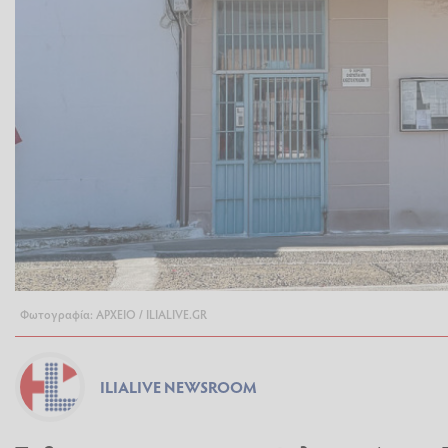
Φωτογραφία: ΑΡΧΕΙΟ / ILIALIVE.GR
ILIALIVE NEWSROOM