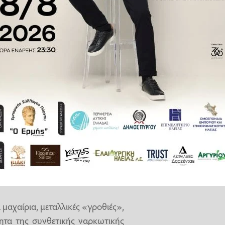
κείμενα και ναρκωτικά, μεταξύ
α τους θανάτους κρατουμένων.
στις
φυλακές Αγίου Στεφάνου
ευνας που πραγματοποιήθηκε
α περίοδο κατά την οποία το
ημόσιας συζήτησης και κριτικής,
γραφεί το τελευταίο διάστημα.
όννησος», ο διευθυντής των
παλλήλους και 12 στελέχη της
τους στο κατάστημα κράτησης.
ρυγες των φυλακών, ο οποίος
μαχαίρια, μεταλλικές «γροθιές»,
τα της συνθετικής ναρκωτικής