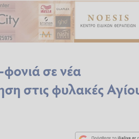
-φονιά σε νέα
ρηση στις φυλακές Αγίο
Πρόσθεσε το
ilialive.gr
σ