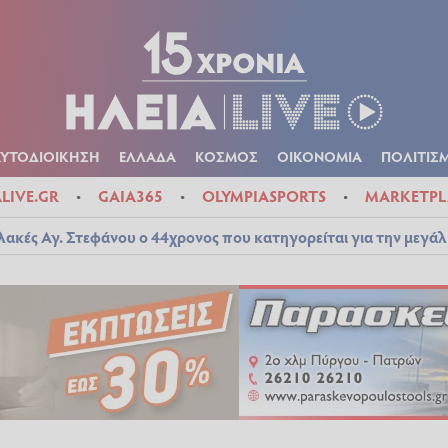
Α
ΠΟΛΙΤΙΚΑ
ΑΥΤΟΔΙΟΙΚΗΣΗ
ΕΛΛΑΔΑ
ΚΟΣΜΟΣ
ΟΙΚΟΝ
ΚΑΙΡΟΣ
ΑΥΤΟΔΙΟΙΚΗΣΗ
ΕΛΛΑΔΑ
ΚΟΣΜΟΣ
ΟΙΚΟΝΟΜΙΑ
ΠΟΛΙΤΙΣ
ALIVE.GR
GAIA365
OLYMPIASPORTS
MARKETPL
λακές Αγ. Στεφάνου ο 44χρονος που κατηγορείται για την μεγά