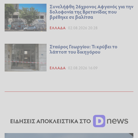
Συνελήφθη 26χρονος Αφγανός για την
δολοφονία της Βρετανίδας που
βρέθηκε σε βαλίτσα
ΕΛΛΆΔΑ
02.08.2026 20:28
Σταύρος Γεωργίου: Τι κρύβει το
λάπτοπ του δικηγόρου
ΕΛΛΆΔΑ
02.08.2026 16:09
ΕΙΔΗΣΕΙΣ ΑΠΟΚΛΕΙΣΤΙΚΑ ΣΤΟ