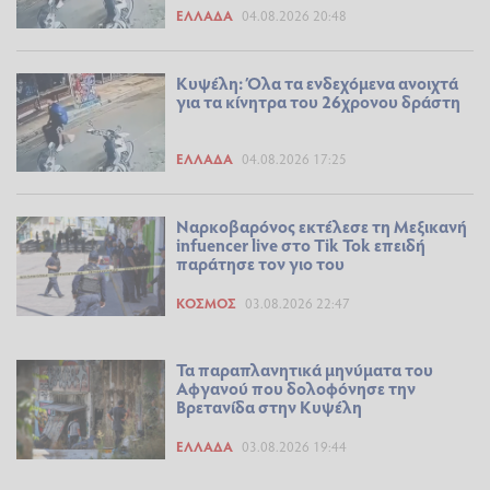
ΕΛΛΆΔΑ
04.08.2026 20:48
Κυψέλη: Όλα τα ενδεχόμενα ανοιχτά
για τα κίνητρα του 26χρονου δράστη
ΕΛΛΆΔΑ
04.08.2026 17:25
Ναρκοβαρόνος εκτέλεσε τη Μεξικανή
infuencer live στο Tik Tok επειδή
παράτησε τον γιο του
ΚΌΣΜΟΣ
03.08.2026 22:47
Τα παραπλανητικά μηνύματα του
Αφγανού που δολοφόνησε την
Βρετανίδα στην Κυψέλη
ΕΛΛΆΔΑ
03.08.2026 19:44