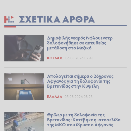
ΣΧΕΤΙΚΆ ΆΡΘΡΑ
Δημοφιλής νεαρός ίνφλουενσερ
δολοφονήθηκε σε απευθείας
μετάδοση στο Μεξικό
ΚΌΣΜΟΣ
06.08.2026 07:43
Απολογείται σήμερα ο 26χρονος
Αφγανός για τη δολοφονία της
Βρετανίδας στην Κυψέλη
ΕΛΛΆΔΑ
05.08.2026 08:23
Θρίλερ με τη δολοφονία της
Βρετανίδας: Κατέβηκε η ιστοσελίδα
της ΜΚΟ που ίδρυσε ο Αφγανός