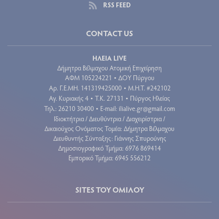
RSS FEED
CONTACT US
ΗΛΕΙΑ LIVE
Δήμητρα Βέλμαχου Ατομική Επιχείρηση
ΑΦΜ 105224221
ΔΟΥ Πύργου
•
Aρ. Γ.Ε.ΜΗ. 141319425000
Μ.Η.Τ. #242102
•
Αγ. Κυριακής 4
Τ.Κ. 27131
Πύργος Ηλείας
•
•
Τηλ.: 26210 30400
E-mail:
ilialive.gr@gmail.com
•
Ιδιοκτήτρια / Διευθύντρια / Διαχειρίστρια /
Δικαιούχος Ονόματος Τομέα: Δήμητρα Βέλμαχου
Διευθυντής Σύνταξης: Γιάννης Σπυρούνης
Δημοσιογραφικό Τμήμα: 6976 869414
Εμπορικό Τμήμα: 6945 556212
SITES ΤΟΥ ΟΜΙΛΟΥ