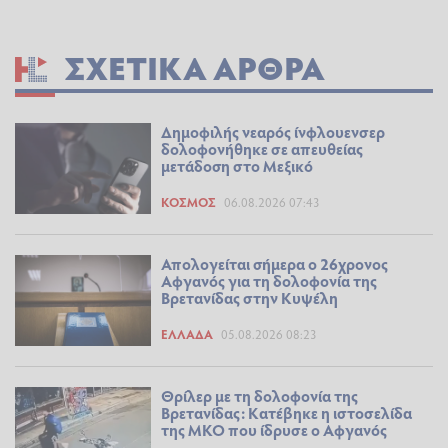
ΣΧΕΤΙΚΆ ΆΡΘΡΑ
Δημοφιλής νεαρός ίνφλουενσερ
δολοφονήθηκε σε απευθείας
μετάδοση στο Μεξικό
ΚΌΣΜΟΣ
06.08.2026 07:43
Απολογείται σήμερα ο 26χρονος
Αφγανός για τη δολοφονία της
Βρετανίδας στην Κυψέλη
ΕΛΛΆΔΑ
05.08.2026 08:23
Θρίλερ με τη δολοφονία της
Βρετανίδας: Κατέβηκε η ιστοσελίδα
της ΜΚΟ που ίδρυσε ο Αφγανός