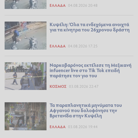
ΕΛΛΆΔΑ
04.08.2026 20:48
Κυψέλη: Όλα τα ενδεχόμενα ανοιχτά
για τα κίνητρα του 26χρονου δράστη
ΕΛΛΆΔΑ
04.08.2026 17:25
Ναρκοβαρόνος εκτέλεσε τη Μεξικανή
infuencer live στο Tik Tok επειδή
παράτησε τον γιο του
ΚΌΣΜΟΣ
03.08.2026 22:47
Τα παραπλανητικά μηνύματα του
Αφγανού που δολοφόνησε την
Βρετανίδα στην Κυψέλη
ΕΛΛΆΔΑ
03.08.2026 19:44