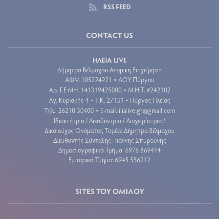
RSS FEED
CONTACT US
ΗΛΕΙΑ LIVE
Δήμητρα Βέλμαχου Ατομική Επιχείρηση
ΑΦΜ 105224221
ΔΟΥ Πύργου
•
Aρ. Γ.Ε.ΜΗ. 141319425000
Μ.Η.Τ. #242102
•
Αγ. Κυριακής 4
Τ.Κ. 27131
Πύργος Ηλείας
•
•
Τηλ.: 26210 30400
E-mail:
ilialive.gr@gmail.com
•
Ιδιοκτήτρια / Διευθύντρια / Διαχειρίστρια /
Δικαιούχος Ονόματος Τομέα: Δήμητρα Βέλμαχου
Διευθυντής Σύνταξης: Γιάννης Σπυρούνης
Δημοσιογραφικό Τμήμα: 6976 869414
Εμπορικό Τμήμα: 6945 556212
SITES ΤΟΥ ΟΜΙΛΟΥ